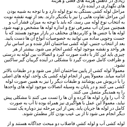
زیادی در کاهش هزینه های فعلی و هزینه
های نگهداری در آینده دارد.
مراحل لوله کشی بستگی به نوع لوله دارد و با توجه به شبیه بودن
این مراحل تفاوت هایی را نیز با یکدیگر دارند. بعد از تهیه نقشه نوبت
به انتخاب نوع لوله می رسد، که باید با توجه به میزان فشار آب و
همچنین میزان آب مصرفی نوع و اندازه لوله ها مشخص و تهیه شود.
لوله ها با جنس ها و کاربردهای مختلف در بازار موجود هستند که با
جست وجویی ساده می توانید به خصوصیات انواع آن ها دست یابید.
بعد از انتخاب جنس، لوله کشی ساختمان آغاز شده و بر اساس نیاز
هر واحد و نقشه موجود لوله کشی انجام می شود. بیشتر از هر
چیزی باید این کار با دقت صورت گیرد و اتصالات بین لوله به درستی
و ظرافت کامل صورت گیرد تا مشکلی در آینده گریبان گیر ساکنین
نشود.
معمولاً لوله کشی از پایین ساختمان آغاز می شود و در طبقات بالاتر
ادامه میابد. معمولاً پس از انجام لوله کشی یک واحد، لوله های اصلی
را با درپوش می پوشانند و طبقات دیگر را نیز به همین صورت لوله
کشی می کنند و در پایان به وسیله اتصالات موجود لوله های واحدها
را به همدیگر متصل می کنند.
2- آب را وارد لوله ها کرده و آن ها را تست می کنند تا مشکلی پیش
نیاید، معمولاً این عمل با هواگیری نیز همراه بوده تا آب به صورت
کامل در لوله ها جریان یابد. پس از این مرحله نیز دوباره یک تست
دیگر انجام می شود تا از بی عیب بودن کار مطمئن شوند.
لوله کشی آب و لوله کشی فاضلاب دو مبحث جداگانه هستند و از