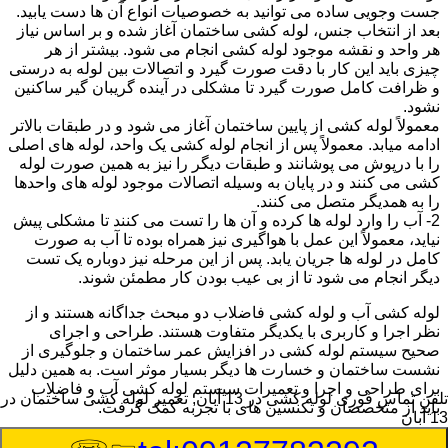
جست وجویی ساده می توانید به خصوصیات انواع آن ها دست یابید.
بعد از انتخاب جنس، لوله کشی ساختمان آغاز شده و بر اساس نیاز
هر واحد و نقشه موجود لوله کشی انجام می شود. بیشتر از هر
چیزی باید این کار با دقت صورت گیرد و اتصالات بین لوله به درستی
و ظرافت کامل صورت گیرد تا مشکلی در آینده گریبان گیر ساکنین
نشود.
معمولاً لوله کشی از پایین ساختمان آغاز می شود و در طبقات بالاتر
ادامه میابد. معمولاً پس از انجام لوله کشی یک واحد، لوله های اصلی
را با درپوش می پوشانند و طبقات دیگر را نیز به همین صورت لوله
کشی می کنند و در پایان به وسیله اتصالات موجود لوله های واحدها
را به همدیگر متصل می کنند.
2- آب را وارد لوله ها کرده و آن ها را تست می کنند تا مشکلی پیش
نیاید، معمولاً این عمل با هواگیری نیز همراه بوده تا آب به صورت
کامل در لوله ها جریان یابد. پس از این مرحله نیز دوباره یک تست
دیگر انجام می شود تا از بی عیب بودن کار مطمئن شوند.
لوله کشی آب و لوله کشی فاضلاب دو مبحث جداگانه هستند و از
نظر اجرا و کاربری با یکدیگر متفاوت هستند. طراحی و اجرای
صحیح سیستم لوله کشی در افزایش عمر ساختمان و جلوگیری از
نشست ساختمان و خسارت ها دیگر بسیار موثر است. به همین دلیل
برای طراحی و اجرا و تعمیرات سیستم لوله کشی آب و فاضلاب
تلفن تماس فوری
لوله کشی در 13 آبان, تعمیر لوله کشی ساختمان در
باید از متخصصان و تکنسین های با تجربه کمک گرفت.
13 آبان