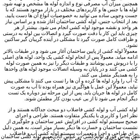
همچنین میزان آب مصرفی نوع و اندازه لوله ها مشخص و تهیه شود.
لوله ها با جنس ها و کاربردهای مختلف در بازار موجود هستند که با
جست وجویی ساده می توانید به خصوصیات انواع آن ها دست یابید.
بعد از انتخاب جنس، لوله کشی ساختمان آغاز شده و بر اساس نیاز
هر واحد و نقشه موجود لوله کشی انجام می شود. بیشتر از هر
چیزی باید این کار با دقت صورت گیرد و اتصالات بین لوله به درستی
و ظرافت کامل صورت گیرد تا مشکلی در آینده گریبان گیر ساکنین
نشود.
معمولاً لوله کشی از پایین ساختمان آغاز می شود و در طبقات بالاتر
ادامه میابد. معمولاً پس از انجام لوله کشی یک واحد، لوله های اصلی
را با درپوش می پوشانند و طبقات دیگر را نیز به همین صورت لوله
کشی می کنند و در پایان به وسیله اتصالات موجود لوله های واحدها
را به همدیگر متصل می کنند.
2- آب را وارد لوله ها کرده و آن ها را تست می کنند تا مشکلی پیش
نیاید، معمولاً این عمل با هواگیری نیز همراه بوده تا آب به صورت
کامل در لوله ها جریان یابد. پس از این مرحله نیز دوباره یک تست
دیگر انجام می شود تا از بی عیب بودن کار مطمئن شوند.
لوله کشی آب و لوله کشی فاضلاب دو مبحث جداگانه هستند و از
نظر اجرا و کاربری با یکدیگر متفاوت هستند. طراحی و اجرای
صحیح سیستم لوله کشی در افزایش عمر ساختمان و جلوگیری از
نشست ساختمان و خسارت ها دیگر بسیار موثر است. به همین دلیل
برای طراحی و اجرا و تعمیرات سیستم لوله کشی آب و فاضلاب
تلفن تماس فوری
لوله کشی در عباس آباد, تعمیر لوله کشی ساختمان
باید از متخصصان و تکنسین های با تجربه کمک گرفت.