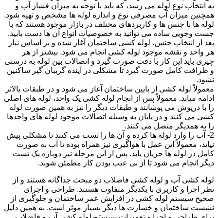
به انتخاب نوع لوله می رسد، که باید با توجه به میزان فشار آب و
همچنین میزان آب مصرفی نوع و اندازه لوله ها مشخص و تهیه شود.
لوله ها با جنس ها و کاربردهای مختلف در بازار موجود هستند که با
جست وجویی ساده می توانید به خصوصیات انواع آن ها دست یابید.
بعد از انتخاب جنس، لوله کشی ساختمان آغاز شده و بر اساس نیاز
هر واحد و نقشه موجود لوله کشی انجام می شود. بیشتر از هر
چیزی باید این کار با دقت صورت گیرد و اتصالات بین لوله به درستی
و ظرافت کامل صورت گیرد تا مشکلی در آینده گریبان گیر ساکنین
نشود.
معمولاً لوله کشی از پایین ساختمان آغاز می شود و در طبقات بالاتر
ادامه میابد. معمولاً پس از انجام لوله کشی یک واحد، لوله های اصلی
را با درپوش می پوشانند و طبقات دیگر را نیز به همین صورت لوله
کشی می کنند و در پایان به وسیله اتصالات موجود لوله های واحدها
را به همدیگر متصل می کنند.
2- آب را وارد لوله ها کرده و آن ها را تست می کنند تا مشکلی پیش
نیاید، معمولاً این عمل با هواگیری نیز همراه بوده تا آب به صورت
کامل در لوله ها جریان یابد. پس از این مرحله نیز دوباره یک تست
دیگر انجام می شود تا از بی عیب بودن کار مطمئن شوند.
لوله کشی آب و لوله کشی فاضلاب دو مبحث جداگانه هستند و از
نظر اجرا و کاربری با یکدیگر متفاوت هستند. طراحی و اجرای
صحیح سیستم لوله کشی در افزایش عمر ساختمان و جلوگیری از
نشست ساختمان و خسارت ها دیگر بسیار موثر است. به همین دلیل
برای طراحی و اجرا و تعمیرات سیستم لوله کشی آب و فاضلاب