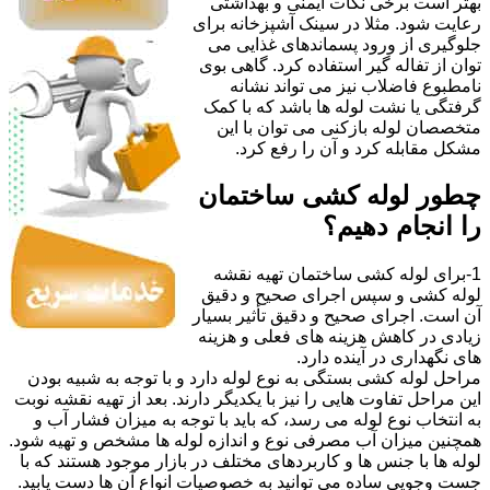
بهتر است برخی نکات ایمنی و بهداشتی
رعایت شود. مثلا در سینک آشپزخانه برای
جلوگیری از ورود پسماندهای غذایی می
توان از تفاله گیر استفاده کرد. گاهی بوی
نامطبوع فاضلاب نیز می تواند نشانه
گرفتگی یا نشت لوله ها باشد که با کمک
متخصصان لوله بازکنی می توان با این
مشکل مقابله کرد و آن را رفع کرد.
چطور لوله کشی ساختمان
را انجام دهیم؟
1-برای لوله کشی ساختمان تهیه نقشه
لوله کشی و سپس اجرای صحیح و دقیق
آن است. اجرای صحیح و دقیق تأثیر بسیار
زیادی در کاهش هزینه های فعلی و هزینه
های نگهداری در آینده دارد.
مراحل لوله کشی بستگی به نوع لوله دارد و با توجه به شبیه بودن
این مراحل تفاوت هایی را نیز با یکدیگر دارند. بعد از تهیه نقشه نوبت
به انتخاب نوع لوله می رسد، که باید با توجه به میزان فشار آب و
همچنین میزان آب مصرفی نوع و اندازه لوله ها مشخص و تهیه شود.
لوله ها با جنس ها و کاربردهای مختلف در بازار موجود هستند که با
جست وجویی ساده می توانید به خصوصیات انواع آن ها دست یابید.