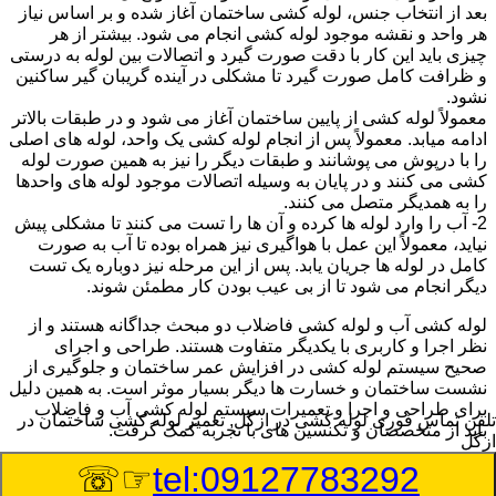
بعد از انتخاب جنس، لوله کشی ساختمان آغاز شده و بر اساس نیاز
هر واحد و نقشه موجود لوله کشی انجام می شود. بیشتر از هر
چیزی باید این کار با دقت صورت گیرد و اتصالات بین لوله به درستی
و ظرافت کامل صورت گیرد تا مشکلی در آینده گریبان گیر ساکنین
نشود.
معمولاً لوله کشی از پایین ساختمان آغاز می شود و در طبقات بالاتر
ادامه میابد. معمولاً پس از انجام لوله کشی یک واحد، لوله های اصلی
را با درپوش می پوشانند و طبقات دیگر را نیز به همین صورت لوله
کشی می کنند و در پایان به وسیله اتصالات موجود لوله های واحدها
را به همدیگر متصل می کنند.
2- آب را وارد لوله ها کرده و آن ها را تست می کنند تا مشکلی پیش
نیاید، معمولاً این عمل با هواگیری نیز همراه بوده تا آب به صورت
کامل در لوله ها جریان یابد. پس از این مرحله نیز دوباره یک تست
دیگر انجام می شود تا از بی عیب بودن کار مطمئن شوند.
لوله کشی آب و لوله کشی فاضلاب دو مبحث جداگانه هستند و از
نظر اجرا و کاربری با یکدیگر متفاوت هستند. طراحی و اجرای
صحیح سیستم لوله کشی در افزایش عمر ساختمان و جلوگیری از
نشست ساختمان و خسارت ها دیگر بسیار موثر است. به همین دلیل
برای طراحی و اجرا و تعمیرات سیستم لوله کشی آب و فاضلاب
تلفن تماس فوری
لوله کشی در ازگل, تعمیر لوله کشی ساختمان در
باید از متخصصان و تکنسین های با تجربه کمک گرفت.
ازگل
☞☏
tel:09127783292
:
Published Date
8/6/2026 11:15:40 PM