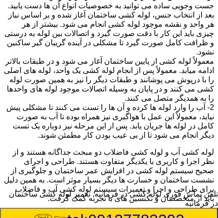
جست وجویی ساده می توانید به خصوصیات انواع آن ها دست یابید.
بعد از انتخاب جنس، لوله کشی ساختمان آغاز شده و بر اساس نیاز
هر واحد و نقشه موجود لوله کشی انجام می شود. بیشتر از هر
چیزی باید این کار با دقت صورت گیرد و اتصالات بین لوله به درستی
و ظرافت کامل صورت گیرد تا مشکلی در آینده گریبان گیر ساکنین
نشود.
معمولاً لوله کشی از پایین ساختمان آغاز می شود و در طبقات بالاتر
ادامه میابد. معمولاً پس از انجام لوله کشی یک واحد، لوله های اصلی
را با درپوش می پوشانند و طبقات دیگر را نیز به همین صورت لوله
کشی می کنند و در پایان به وسیله اتصالات موجود لوله های واحدها
را به همدیگر متصل می کنند.
2- آب را وارد لوله ها کرده و آن ها را تست می کنند تا مشکلی پیش
نیاید، معمولاً این عمل با هواگیری نیز همراه بوده تا آب به صورت
کامل در لوله ها جریان یابد. پس از این مرحله نیز دوباره یک تست
دیگر انجام می شود تا از بی عیب بودن کار مطمئن شوند.
لوله کشی آب و لوله کشی فاضلاب دو مبحث جداگانه هستند و از
نظر اجرا و کاربری با یکدیگر متفاوت هستند. طراحی و اجرای
صحیح سیستم لوله کشی در افزایش عمر ساختمان و جلوگیری از
نشست ساختمان و خسارت ها دیگر بسیار موثر است. به همین دلیل
برای طراحی و اجرا و تعمیرات سیستم لوله کشی آب و فاضلاب
تلفن تماس فوری
لوله کشی در فرمانیه, تعمیر لوله کشی ساختمان
باید از متخصصان و تکنسین های با تجربه کمک گرفت.
در فرمانیه