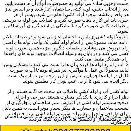
جست وجویی ساده می توانید به خصوصیات انواع آن ها دست یابید.
بعد از انتخاب جنس، لوله کشی ساختمان آغاز شده و بر اساس نیاز
هر واحد و نقشه موجود لوله کشی انجام می شود. بیشتر از هر
چیزی باید این کار با دقت صورت گیرد و اتصالات بین لوله به درستی
و ظرافت کامل صورت گیرد تا مشکلی در آینده گریبان گیر ساکنین
نشود.
معمولاً لوله کشی از پایین ساختمان آغاز می شود و در طبقات بالاتر
ادامه میابد. معمولاً پس از انجام لوله کشی یک واحد، لوله های اصلی
را با درپوش می پوشانند و طبقات دیگر را نیز به همین صورت لوله
کشی می کنند و در پایان به وسیله اتصالات موجود لوله های واحدها
را به همدیگر متصل می کنند.
2- آب را وارد لوله ها کرده و آن ها را تست می کنند تا مشکلی پیش
نیاید، معمولاً این عمل با هواگیری نیز همراه بوده تا آب به صورت
کامل در لوله ها جریان یابد. پس از این مرحله نیز دوباره یک تست
دیگر انجام می شود تا از بی عیب بودن کار مطمئن شوند.
لوله کشی آب و لوله کشی فاضلاب دو مبحث جداگانه هستند و از
نظر اجرا و کاربری با یکدیگر متفاوت هستند. طراحی و اجرای
صحیح سیستم لوله کشی در افزایش عمر ساختمان و جلوگیری از
نشست ساختمان و خسارت ها دیگر بسیار موثر است. به همین دلیل
برای طراحی و اجرا و تعمیرات سیستم لوله کشی آب و فاضلاب
تلفن تماس فوری
لوله کشی در حصارک, تعمیر لوله کشی ساختمان
باید از متخصصان و تکنسین های با تجربه کمک گرفت.
در حصارک