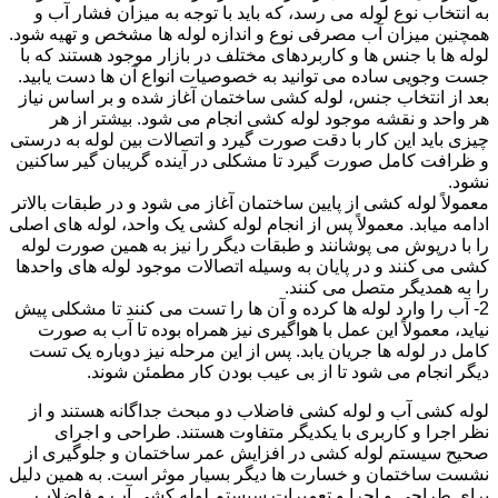
به انتخاب نوع لوله می رسد، که باید با توجه به میزان فشار آب و
همچنین میزان آب مصرفی نوع و اندازه لوله ها مشخص و تهیه شود.
لوله ها با جنس ها و کاربردهای مختلف در بازار موجود هستند که با
جست وجویی ساده می توانید به خصوصیات انواع آن ها دست یابید.
بعد از انتخاب جنس، لوله کشی ساختمان آغاز شده و بر اساس نیاز
هر واحد و نقشه موجود لوله کشی انجام می شود. بیشتر از هر
چیزی باید این کار با دقت صورت گیرد و اتصالات بین لوله به درستی
و ظرافت کامل صورت گیرد تا مشکلی در آینده گریبان گیر ساکنین
نشود.
معمولاً لوله کشی از پایین ساختمان آغاز می شود و در طبقات بالاتر
ادامه میابد. معمولاً پس از انجام لوله کشی یک واحد، لوله های اصلی
را با درپوش می پوشانند و طبقات دیگر را نیز به همین صورت لوله
کشی می کنند و در پایان به وسیله اتصالات موجود لوله های واحدها
را به همدیگر متصل می کنند.
2- آب را وارد لوله ها کرده و آن ها را تست می کنند تا مشکلی پیش
نیاید، معمولاً این عمل با هواگیری نیز همراه بوده تا آب به صورت
کامل در لوله ها جریان یابد. پس از این مرحله نیز دوباره یک تست
دیگر انجام می شود تا از بی عیب بودن کار مطمئن شوند.
لوله کشی آب و لوله کشی فاضلاب دو مبحث جداگانه هستند و از
نظر اجرا و کاربری با یکدیگر متفاوت هستند. طراحی و اجرای
صحیح سیستم لوله کشی در افزایش عمر ساختمان و جلوگیری از
نشست ساختمان و خسارت ها دیگر بسیار موثر است. به همین دلیل
برای طراحی و اجرا و تعمیرات سیستم لوله کشی آب و فاضلاب