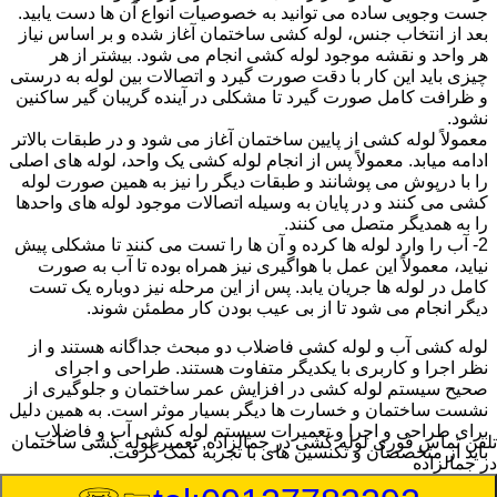
جست وجویی ساده می توانید به خصوصیات انواع آن ها دست یابید.
بعد از انتخاب جنس، لوله کشی ساختمان آغاز شده و بر اساس نیاز
هر واحد و نقشه موجود لوله کشی انجام می شود. بیشتر از هر
چیزی باید این کار با دقت صورت گیرد و اتصالات بین لوله به درستی
و ظرافت کامل صورت گیرد تا مشکلی در آینده گریبان گیر ساکنین
نشود.
معمولاً لوله کشی از پایین ساختمان آغاز می شود و در طبقات بالاتر
ادامه میابد. معمولاً پس از انجام لوله کشی یک واحد، لوله های اصلی
را با درپوش می پوشانند و طبقات دیگر را نیز به همین صورت لوله
کشی می کنند و در پایان به وسیله اتصالات موجود لوله های واحدها
را به همدیگر متصل می کنند.
2- آب را وارد لوله ها کرده و آن ها را تست می کنند تا مشکلی پیش
نیاید، معمولاً این عمل با هواگیری نیز همراه بوده تا آب به صورت
کامل در لوله ها جریان یابد. پس از این مرحله نیز دوباره یک تست
دیگر انجام می شود تا از بی عیب بودن کار مطمئن شوند.
لوله کشی آب و لوله کشی فاضلاب دو مبحث جداگانه هستند و از
نظر اجرا و کاربری با یکدیگر متفاوت هستند. طراحی و اجرای
صحیح سیستم لوله کشی در افزایش عمر ساختمان و جلوگیری از
نشست ساختمان و خسارت ها دیگر بسیار موثر است. به همین دلیل
برای طراحی و اجرا و تعمیرات سیستم لوله کشی آب و فاضلاب
تلفن تماس فوری
لوله کشی در جمالزاده, تعمیر لوله کشی ساختمان
باید از متخصصان و تکنسین های با تجربه کمک گرفت.
در جمالزاده