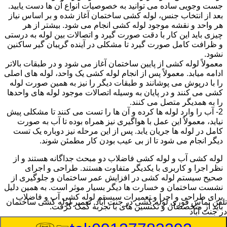
جست وجویی ساده می توانید به خصوصیات انواع آن ها دست یابید.
بعد از انتخاب جنس، لوله کشی ساختمان آغاز شده و بر اساس نیاز
هر واحد و نقشه موجود لوله کشی انجام می شود. بیشتر از هر
چیزی باید این کار با دقت صورت گیرد و اتصالات بین لوله به درستی
و ظرافت کامل صورت گیرد تا مشکلی در آینده گریبان گیر ساکنین
نشود.
معمولاً لوله کشی از پایین ساختمان آغاز می شود و در طبقات بالاتر
ادامه میابد. معمولاً پس از انجام لوله کشی یک واحد، لوله های اصلی
را با درپوش می پوشانند و طبقات دیگر را نیز به همین صورت لوله
کشی می کنند و در پایان به وسیله اتصالات موجود لوله های واحدها
را به همدیگر متصل می کنند.
2- آب را وارد لوله ها کرده و آن ها را تست می کنند تا مشکلی پیش
نیاید، معمولاً این عمل با هواگیری نیز همراه بوده تا آب به صورت
کامل در لوله ها جریان یابد. پس از این مرحله نیز دوباره یک تست
دیگر انجام می شود تا از بی عیب بودن کار مطمئن شوند.
لوله کشی آب و لوله کشی فاضلاب دو مبحث جداگانه هستند و از
نظر اجرا و کاربری با یکدیگر متفاوت هستند. طراحی و اجرای
صحیح سیستم لوله کشی در افزایش عمر ساختمان و جلوگیری از
نشست ساختمان و خسارت ها دیگر بسیار موثر است. به همین دلیل
برای طراحی و اجرا و تعمیرات سیستم لوله کشی آب و فاضلاب
تلفن تماس فوری
لوله کشی در جنت آباد, تعمیر لوله کشی ساختمان
باید از متخصصان و تکنسین های با تجربه کمک گرفت.
در جنت آباد