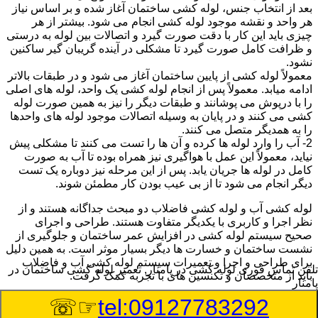
بعد از انتخاب جنس، لوله کشی ساختمان آغاز شده و بر اساس نیاز
هر واحد و نقشه موجود لوله کشی انجام می شود. بیشتر از هر
چیزی باید این کار با دقت صورت گیرد و اتصالات بین لوله به درستی
و ظرافت کامل صورت گیرد تا مشکلی در آینده گریبان گیر ساکنین
نشود.
معمولاً لوله کشی از پایین ساختمان آغاز می شود و در طبقات بالاتر
ادامه میابد. معمولاً پس از انجام لوله کشی یک واحد، لوله های اصلی
را با درپوش می پوشانند و طبقات دیگر را نیز به همین صورت لوله
کشی می کنند و در پایان به وسیله اتصالات موجود لوله های واحدها
را به همدیگر متصل می کنند.
2- آب را وارد لوله ها کرده و آن ها را تست می کنند تا مشکلی پیش
نیاید، معمولاً این عمل با هواگیری نیز همراه بوده تا آب به صورت
کامل در لوله ها جریان یابد. پس از این مرحله نیز دوباره یک تست
دیگر انجام می شود تا از بی عیب بودن کار مطمئن شوند.
لوله کشی آب و لوله کشی فاضلاب دو مبحث جداگانه هستند و از
نظر اجرا و کاربری با یکدیگر متفاوت هستند. طراحی و اجرای
صحیح سیستم لوله کشی در افزایش عمر ساختمان و جلوگیری از
نشست ساختمان و خسارت ها دیگر بسیار موثر است. به همین دلیل
برای طراحی و اجرا و تعمیرات سیستم لوله کشی آب و فاضلاب
تلفن تماس فوری
لوله کشی در پامنار, تعمیر لوله کشی ساختمان در
باید از متخصصان و تکنسین های با تجربه کمک گرفت.
پامنار
☞☏
tel:09127783292
:
Published Date
8/6/2026 11:25:21 PM