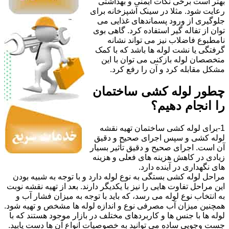
بهتر است برخی نکات ایمنی و بهداشتی
رعایت شود. مثلا در سینک آشپزخانه برای
جلوگیری از ورود پسماندهای غذایی می
توان از تفاله گیر استفاده کرد. گاهی بوی
نامطبوع فاضلاب نیز می تواند نشانه
گرفتگی یا نشت لوله ها باشد که با کمک
متخصصان لوله بازکنی می توان با این
مشکل مقابله کرد و آن را رفع کرد.
چطور لوله کشی ساختمان
را انجام دهیم؟
1-برای لوله کشی ساختمان تهیه نقشه
لوله کشی و سپس اجرای صحیح و دقیق
آن است. اجرای صحیح و دقیق تأثیر بسیار
زیادی در کاهش هزینه های فعلی و هزینه
های نگهداری در آینده دارد.
مراحل لوله کشی بستگی به نوع لوله دارد و با توجه به شبیه بودن
این مراحل تفاوت هایی را نیز با یکدیگر دارند. بعد از تهیه نقشه نوبت
به انتخاب نوع لوله می رسد، که باید با توجه به میزان فشار آب و
همچنین میزان آب مصرفی نوع و اندازه لوله ها مشخص و تهیه شود.
لوله ها با جنس ها و کاربردهای مختلف در بازار موجود هستند که با
جست وجویی ساده می توانید به خصوصیات انواع آن ها دست یابید.