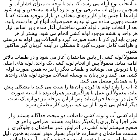
به انتخاب نوع لوله می رسد، که باید با توجه به میزان فشار آب و
همچنین میزان آب مصرفی نوع و اندازه لوله ها مشخص و تهیه شود.
لوله ها با جنس ها و کاربردهای مختلف در بازار موجود هستند که با
جست وجویی ساده می توانید به خصوصیات انواع آن ها دست یابید.
بعد از انتخاب جنس، لوله کشی ساختمان آغاز شده و بر اساس نیاز
هر واحد و نقشه موجود لوله کشی انجام می شود. بیشتر از هر
چیزی باید این کار با دقت صورت گیرد و اتصالات بین لوله به درستی
و ظرافت کامل صورت گیرد تا مشکلی در آینده گریبان گیر ساکنین
نشود.
معمولاً لوله کشی از پایین ساختمان آغاز می شود و در طبقات بالاتر
ادامه میابد. معمولاً پس از انجام لوله کشی یک واحد، لوله های اصلی
را با درپوش می پوشانند و طبقات دیگر را نیز به همین صورت لوله
کشی می کنند و در پایان به وسیله اتصالات موجود لوله های واحدها
را به همدیگر متصل می کنند.
2- آب را وارد لوله ها کرده و آن ها را تست می کنند تا مشکلی پیش
نیاید، معمولاً این عمل با هواگیری نیز همراه بوده تا آب به صورت
کامل در لوله ها جریان یابد. پس از این مرحله نیز دوباره یک تست
دیگر انجام می شود تا از بی عیب بودن کار مطمئن شوند.
لوله کشی آب و لوله کشی فاضلاب دو مبحث جداگانه هستند و از
نظر اجرا و کاربری با یکدیگر متفاوت هستند. طراحی و اجرای
صحیح سیستم لوله کشی در افزایش عمر ساختمان و جلوگیری از
نشست ساختمان و خسارت ها دیگر بسیار موثر است. به همین دلیل
برای طراحی و اجرا و تعمیرات سیستم لوله کشی آب و فاضلاب