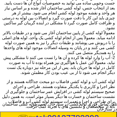
جست وجویی ساده می توانید به خصوصیات انواع آن ها دست یابید.
بعد از انتخاب جنس، لوله کشی ساختمان آغاز شده و بر اساس نیاز
هر واحد و نقشه موجود لوله کشی انجام می شود. بیشتر از هر
چیزی باید این کار با دقت صورت گیرد و اتصالات بین لوله به درستی
و ظرافت کامل صورت گیرد تا مشکلی در آینده گریبان گیر ساکنین
نشود.
معمولاً لوله کشی از پایین ساختمان آغاز می شود و در طبقات بالاتر
ادامه میابد. معمولاً پس از انجام لوله کشی یک واحد، لوله های اصلی
را با درپوش می پوشانند و طبقات دیگر را نیز به همین صورت لوله
کشی می کنند و در پایان به وسیله اتصالات موجود لوله های واحدها
را به همدیگر متصل می کنند.
2- آب را وارد لوله ها کرده و آن ها را تست می کنند تا مشکلی پیش
نیاید، معمولاً این عمل با هواگیری نیز همراه بوده تا آب به صورت
کامل در لوله ها جریان یابد. پس از این مرحله نیز دوباره یک تست
دیگر انجام می شود تا از بی عیب بودن کار مطمئن شوند.
لوله کشی آب و لوله کشی فاضلاب دو مبحث جداگانه هستند و از
نظر اجرا و کاربری با یکدیگر متفاوت هستند. طراحی و اجرای
صحیح سیستم لوله کشی در افزایش عمر ساختمان و جلوگیری از
نشست ساختمان و خسارت ها دیگر بسیار موثر است. به همین دلیل
برای طراحی و اجرا و تعمیرات سیستم لوله کشی آب و فاضلاب
تلفن تماس فوری
لوله کشی در ستارخان, تعمیر لوله کشی ساختمان
باید از متخصصان و تکنسین های با تجربه کمک گرفت.
در ستارخان