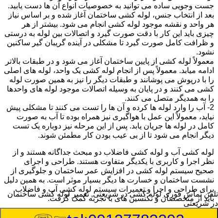
جست وجویی ساده می توانید به خصوصیات انواع آن ها دست یابید.
بعد از انتخاب جنس، لوله کشی ساختمان آغاز شده و بر اساس نیاز
هر واحد و نقشه موجود لوله کشی انجام می شود. بیشتر از هر
چیزی باید این کار با دقت صورت گیرد و اتصالات بین لوله به درستی
و ظرافت کامل صورت گیرد تا مشکلی در آینده گریبان گیر ساکنین
نشود.
معمولاً لوله کشی از پایین ساختمان آغاز می شود و در طبقات بالاتر
ادامه میابد. معمولاً پس از انجام لوله کشی یک واحد، لوله های اصلی
را با درپوش می پوشانند و طبقات دیگر را نیز به همین صورت لوله
کشی می کنند و در پایان به وسیله اتصالات موجود لوله های واحدها
را به همدیگر متصل می کنند.
2- آب را وارد لوله ها کرده و آن ها را تست می کنند تا مشکلی پیش
نیاید، معمولاً این عمل با هواگیری نیز همراه بوده تا آب به صورت
کامل در لوله ها جریان یابد. پس از این مرحله نیز دوباره یک تست
دیگر انجام می شود تا از بی عیب بودن کار مطمئن شوند.
لوله کشی آب و لوله کشی فاضلاب دو مبحث جداگانه هستند و از
نظر اجرا و کاربری با یکدیگر متفاوت هستند. طراحی و اجرای
صحیح سیستم لوله کشی در افزایش عمر ساختمان و جلوگیری از
نشست ساختمان و خسارت ها دیگر بسیار موثر است. به همین دلیل
برای طراحی و اجرا و تعمیرات سیستم لوله کشی آب و فاضلاب
تلفن تماس فوری
لوله کشی در شریعتی, تعمیر لوله کشی ساختمان
باید از متخصصان و تکنسین های با تجربه کمک گرفت.
در شریعتی