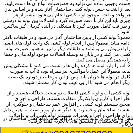
جست وجویی ساده می توانید به خصوصیات انواع آن ها دست یابید.
بعد از انتخاب جنس، لوله کشی ساختمان آغاز شده و بر اساس نیاز
هر واحد و نقشه موجود لوله کشی انجام می شود. بیشتر از هر
چیزی باید این کار با دقت صورت گیرد و اتصالات بین لوله به درستی
و ظرافت کامل صورت گیرد تا مشکلی در آینده گریبان گیر ساکنین
نشود.
معمولاً لوله کشی از پایین ساختمان آغاز می شود و در طبقات بالاتر
ادامه میابد. معمولاً پس از انجام لوله کشی یک واحد، لوله های اصلی
را با درپوش می پوشانند و طبقات دیگر را نیز به همین صورت لوله
کشی می کنند و در پایان به وسیله اتصالات موجود لوله های واحدها
را به همدیگر متصل می کنند.
2- آب را وارد لوله ها کرده و آن ها را تست می کنند تا مشکلی پیش
نیاید، معمولاً این عمل با هواگیری نیز همراه بوده تا آب به صورت
کامل در لوله ها جریان یابد. پس از این مرحله نیز دوباره یک تست
دیگر انجام می شود تا از بی عیب بودن کار مطمئن شوند.
لوله کشی آب و لوله کشی فاضلاب دو مبحث جداگانه هستند و از
نظر اجرا و کاربری با یکدیگر متفاوت هستند. طراحی و اجرای
صحیح سیستم لوله کشی در افزایش عمر ساختمان و جلوگیری از
نشست ساختمان و خسارت ها دیگر بسیار موثر است. به همین دلیل
برای طراحی و اجرا و تعمیرات سیستم لوله کشی آب و فاضلاب
تلفن تماس فوری
لوله کشی در دژکام, تعمیر لوله کشی ساختمان در
باید از متخصصان و تکنسین های با تجربه کمک گرفت.
دژکام