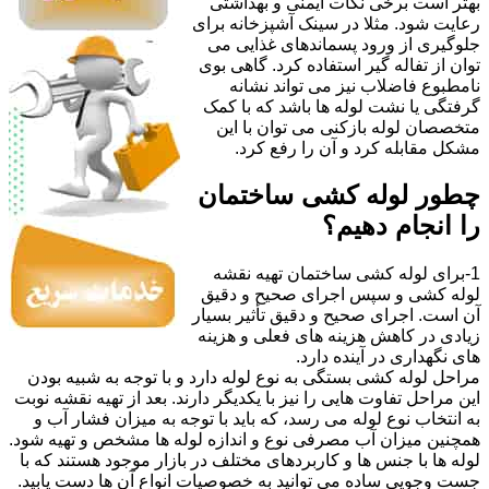
بهتر است برخی نکات ایمنی و بهداشتی
رعایت شود. مثلا در سینک آشپزخانه برای
جلوگیری از ورود پسماندهای غذایی می
توان از تفاله گیر استفاده کرد. گاهی بوی
نامطبوع فاضلاب نیز می تواند نشانه
گرفتگی یا نشت لوله ها باشد که با کمک
متخصصان لوله بازکنی می توان با این
مشکل مقابله کرد و آن را رفع کرد.
چطور لوله کشی ساختمان
را انجام دهیم؟
1-برای لوله کشی ساختمان تهیه نقشه
لوله کشی و سپس اجرای صحیح و دقیق
آن است. اجرای صحیح و دقیق تأثیر بسیار
زیادی در کاهش هزینه های فعلی و هزینه
های نگهداری در آینده دارد.
مراحل لوله کشی بستگی به نوع لوله دارد و با توجه به شبیه بودن
این مراحل تفاوت هایی را نیز با یکدیگر دارند. بعد از تهیه نقشه نوبت
به انتخاب نوع لوله می رسد، که باید با توجه به میزان فشار آب و
همچنین میزان آب مصرفی نوع و اندازه لوله ها مشخص و تهیه شود.
لوله ها با جنس ها و کاربردهای مختلف در بازار موجود هستند که با
جست وجویی ساده می توانید به خصوصیات انواع آن ها دست یابید.