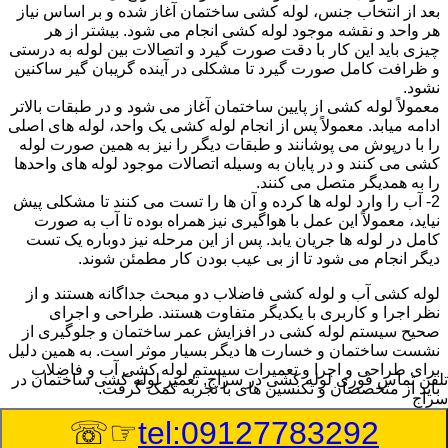
بعد از انتخاب جنس، لوله کشی ساختمان آغاز شده و بر اساس نیاز
هر واحد و نقشه موجود لوله کشی انجام می شود. بیشتر از هر
چیزی باید این کار با دقت صورت گیرد و اتصالات بین لوله به درستی
و ظرافت کامل صورت گیرد تا مشکلی در آینده گریبان گیر ساکنین
نشود.
معمولاً لوله کشی از پایین ساختمان آغاز می شود و در طبقات بالاتر
ادامه میابد. معمولاً پس از انجام لوله کشی یک واحد، لوله های اصلی
را با درپوش می پوشانند و طبقات دیگر را نیز به همین صورت لوله
کشی می کنند و در پایان به وسیله اتصالات موجود لوله های واحدها
را به همدیگر متصل می کنند.
2- آب را وارد لوله ها کرده و آن ها را تست می کنند تا مشکلی پیش
نیاید، معمولاً این عمل با هواگیری نیز همراه بوده تا آب به صورت
کامل در لوله ها جریان یابد. پس از این مرحله نیز دوباره یک تست
دیگر انجام می شود تا از بی عیب بودن کار مطمئن شوند.
لوله کشی آب و لوله کشی فاضلاب دو مبحث جداگانه هستند و از
نظر اجرا و کاربری با یکدیگر متفاوت هستند. طراحی و اجرای
صحیح سیستم لوله کشی در افزایش عمر ساختمان و جلوگیری از
نشست ساختمان و خسارت ها دیگر بسیار موثر است. به همین دلیل
برای طراحی و اجرا و تعمیرات سیستم لوله کشی آب و فاضلاب
تلفن تماس فوری
لوله کشی در سراج, تعمیر لوله کشی ساختمان در
باید از متخصصان و تکنسین های با تجربه کمک گرفت.
سراج
☞☏
tel:09127783292
:
Published Date
8/6/2026 8:27:35 PM