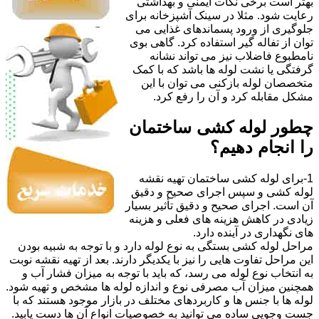
بهتر است برخی نکات ایمنی و بهداشتی
رعایت شود. مثلا در سینک آشپزخانه برای
جلوگیری از ورود پسماندهای غذایی می
توان از تفاله گیر استفاده کرد. گاهی بوی
نامطبوع فاضلاب نیز می تواند نشانه
گرفتگی یا نشت لوله ها باشد که با کمک
متخصصان لوله بازکنی می توان با این
مشکل مقابله کرد و آن را رفع کرد.
چطور لوله کشی ساختمان
را انجام دهیم؟
1-برای لوله کشی ساختمان تهیه نقشه
لوله کشی و سپس اجرای صحیح و دقیق
آن است. اجرای صحیح و دقیق تأثیر بسیار
زیادی در کاهش هزینه های فعلی و هزینه
های نگهداری در آینده دارد.
مراحل لوله کشی بستگی به نوع لوله دارد و با توجه به شبیه بودن
این مراحل تفاوت هایی را نیز با یکدیگر دارند. بعد از تهیه نقشه نوبت
به انتخاب نوع لوله می رسد، که باید با توجه به میزان فشار آب و
همچنین میزان آب مصرفی نوع و اندازه لوله ها مشخص و تهیه شود.
لوله ها با جنس ها و کاربردهای مختلف در بازار موجود هستند که با
جست وجویی ساده می توانید به خصوصیات انواع آن ها دست یابید.