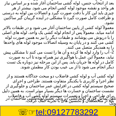
بعد از انتخاب جنس، لوله کشی ساختمان آغاز شده و بر اساس نیاز
هر واحد و نقشه موجود لوله کشی انجام می شود. بیشتر از هر
چیزی باید این کار با دقت صورت گیرد و اتصالات بین لوله به درستی
و ظرافت کامل صورت گیرد تا مشکلی در آینده گریبان گیر ساکنین
نشود.
معمولاً لوله کشی از پایین ساختمان آغاز می شود و در طبقات بالاتر
ادامه میابد. معمولاً پس از انجام لوله کشی یک واحد، لوله های اصلی
را با درپوش می پوشانند و طبقات دیگر را نیز به همین صورت لوله
کشی می کنند و در پایان به وسیله اتصالات موجود لوله های واحدها
را به همدیگر متصل می کنند.
2- آب را وارد لوله ها کرده و آن ها را تست می کنند تا مشکلی پیش
نیاید، معمولاً این عمل با هواگیری نیز همراه بوده تا آب به صورت
کامل در لوله ها جریان یابد. پس از این مرحله نیز دوباره یک تست
دیگر انجام می شود تا از بی عیب بودن کار مطمئن شوند.
لوله کشی آب و لوله کشی فاضلاب دو مبحث جداگانه هستند و از
نظر اجرا و کاربری با یکدیگر متفاوت هستند. طراحی و اجرای
صحیح سیستم لوله کشی در افزایش عمر ساختمان و جلوگیری از
نشست ساختمان و خسارت ها دیگر بسیار موثر است. به همین دلیل
برای طراحی و اجرا و تعمیرات سیستم لوله کشی آب و فاضلاب
تلفن تماس فوری
لوله کشی در ونک, تعمیر لوله کشی ساختمان در
باید از متخصصان و تکنسین های با تجربه کمک گرفت.
ونک
☞☏
tel:09127783292
:
Published Date
8/10/2026 10:27:56 PM