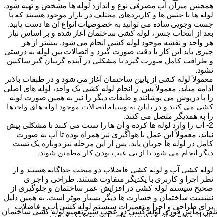
همچنین میزان آب مصرفی نوع و اندازه لوله ها مشخص و تهیه شود.
لوله ها با جنس ها و کاربردهای مختلف در بازار موجود هستند که با
جست وجویی ساده می توانید به خصوصیات انواع آن ها دست یابید.
بعد از انتخاب جنس، لوله کشی ساختمان آغاز شده و بر اساس نیاز
هر واحد و نقشه موجود لوله کشی انجام می شود. بیشتر از هر
چیزی باید این کار با دقت صورت گیرد و اتصالات بین لوله به درستی
و ظرافت کامل صورت گیرد تا مشکلی در آینده گریبان گیر ساکنین
نشود.
معمولاً لوله کشی از پایین ساختمان آغاز می شود و در طبقات بالاتر
ادامه میابد. معمولاً پس از انجام لوله کشی یک واحد، لوله های اصلی
را با درپوش می پوشانند و طبقات دیگر را نیز به همین صورت لوله
کشی می کنند و در پایان به وسیله اتصالات موجود لوله های واحدها
را به همدیگر متصل می کنند.
2- آب را وارد لوله ها کرده و آن ها را تست می کنند تا مشکلی پیش
نیاید، معمولاً این عمل با هواگیری نیز همراه بوده تا آب به صورت
کامل در لوله ها جریان یابد. پس از این مرحله نیز دوباره یک تست
دیگر انجام می شود تا از بی عیب بودن کار مطمئن شوند.
لوله کشی آب و لوله کشی فاضلاب دو مبحث جداگانه هستند و از
نظر اجرا و کاربری با یکدیگر متفاوت هستند. طراحی و اجرای
صحیح سیستم لوله کشی در افزایش عمر ساختمان و جلوگیری از
نشست ساختمان و خسارت ها دیگر بسیار موثر است. به همین دلیل
برای طراحی و اجرا و تعمیرات سیستم لوله کشی آب و فاضلاب
تلفن تماس فوری
لوله کشی در عجب شیر,تعمیر لوله کشی ساختمان
باید از متخصصان و تکنسین های با تجربه کمک گرفت.