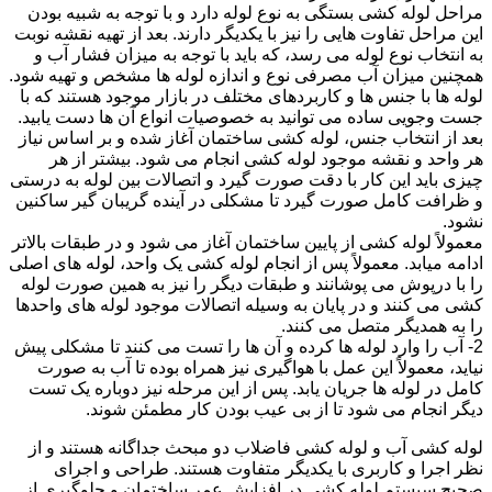
مراحل لوله کشی بستگی به نوع لوله دارد و با توجه به شبیه بودن
این مراحل تفاوت هایی را نیز با یکدیگر دارند. بعد از تهیه نقشه نوبت
به انتخاب نوع لوله می رسد، که باید با توجه به میزان فشار آب و
همچنین میزان آب مصرفی نوع و اندازه لوله ها مشخص و تهیه شود.
لوله ها با جنس ها و کاربردهای مختلف در بازار موجود هستند که با
جست وجویی ساده می توانید به خصوصیات انواع آن ها دست یابید.
بعد از انتخاب جنس، لوله کشی ساختمان آغاز شده و بر اساس نیاز
هر واحد و نقشه موجود لوله کشی انجام می شود. بیشتر از هر
چیزی باید این کار با دقت صورت گیرد و اتصالات بین لوله به درستی
و ظرافت کامل صورت گیرد تا مشکلی در آینده گریبان گیر ساکنین
نشود.
معمولاً لوله کشی از پایین ساختمان آغاز می شود و در طبقات بالاتر
ادامه میابد. معمولاً پس از انجام لوله کشی یک واحد، لوله های اصلی
را با درپوش می پوشانند و طبقات دیگر را نیز به همین صورت لوله
کشی می کنند و در پایان به وسیله اتصالات موجود لوله های واحدها
را به همدیگر متصل می کنند.
2- آب را وارد لوله ها کرده و آن ها را تست می کنند تا مشکلی پیش
نیاید، معمولاً این عمل با هواگیری نیز همراه بوده تا آب به صورت
کامل در لوله ها جریان یابد. پس از این مرحله نیز دوباره یک تست
دیگر انجام می شود تا از بی عیب بودن کار مطمئن شوند.
لوله کشی آب و لوله کشی فاضلاب دو مبحث جداگانه هستند و از
نظر اجرا و کاربری با یکدیگر متفاوت هستند. طراحی و اجرای
صحیح سیستم لوله کشی در افزایش عمر ساختمان و جلوگیری از