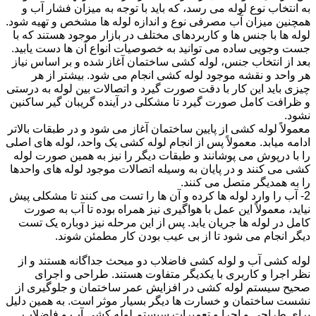
به انتخاب نوع لوله می رسد، که باید با توجه به میزان فشار آب و
همچنین میزان آب مصرفی نوع و اندازه لوله ها مشخص و تهیه شود.
لوله ها با جنس ها و کاربردهای مختلف در بازار موجود هستند که با
جست وجویی ساده می توانید به خصوصیات انواع آن ها دست یابید.
بعد از انتخاب جنس، لوله کشی ساختمان آغاز شده و بر اساس نیاز
هر واحد و نقشه موجود لوله کشی انجام می شود. بیشتر از هر
چیزی باید این کار با دقت صورت گیرد و اتصالات بین لوله به درستی
و ظرافت کامل صورت گیرد تا مشکلی در آینده گریبان گیر ساکنین
نشود.
معمولاً لوله کشی از پایین ساختمان آغاز می شود و در طبقات بالاتر
ادامه میابد. معمولاً پس از انجام لوله کشی یک واحد، لوله های اصلی
را با درپوش می پوشانند و طبقات دیگر را نیز به همین صورت لوله
کشی می کنند و در پایان به وسیله اتصالات موجود لوله های واحدها
را به همدیگر متصل می کنند.
2- آب را وارد لوله ها کرده و آن ها را تست می کنند تا مشکلی پیش
نیاید، معمولاً این عمل با هواگیری نیز همراه بوده تا آب به صورت
کامل در لوله ها جریان یابد. پس از این مرحله نیز دوباره یک تست
دیگر انجام می شود تا از بی عیب بودن کار مطمئن شوند.
لوله کشی آب و لوله کشی فاضلاب دو مبحث جداگانه هستند و از
نظر اجرا و کاربری با یکدیگر متفاوت هستند. طراحی و اجرای
صحیح سیستم لوله کشی در افزایش عمر ساختمان و جلوگیری از
نشست ساختمان و خسارت ها دیگر بسیار موثر است. به همین دلیل
برای طراحی و اجرا و تعمیرات سیستم لوله کشی آب و فاضلاب