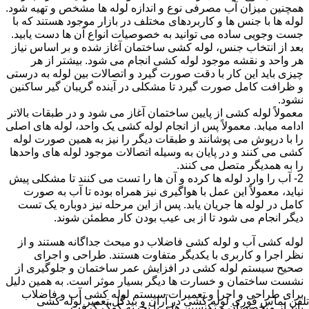
همچنین میزان آب مصرفی نوع و اندازه لوله ها مشخص و تهیه شود.
لوله ها با جنس ها و کاربردهای مختلف در بازار موجود هستند که با
جست وجویی ساده می توانید به خصوصیات انواع آن ها دست یابید.
بعد از انتخاب جنس، لوله کشی ساختمان آغاز شده و بر اساس نیاز
هر واحد و نقشه موجود لوله کشی انجام می شود. بیشتر از هر
چیزی باید این کار با دقت صورت گیرد و اتصالات بین لوله به درستی
و ظرافت کامل صورت گیرد تا مشکلی در آینده گریبان گیر ساکنین
نشود.
معمولاً لوله کشی از پایین ساختمان آغاز می شود و در طبقات بالاتر
ادامه میابد. معمولاً پس از انجام لوله کشی یک واحد، لوله های اصلی
را با درپوش می پوشانند و طبقات دیگر را نیز به همین صورت لوله
کشی می کنند و در پایان به وسیله اتصالات موجود لوله های واحدها
را به همدیگر متصل می کنند.
2- آب را وارد لوله ها کرده و آن ها را تست می کنند تا مشکلی پیش
نیاید، معمولاً این عمل با هواگیری نیز همراه بوده تا آب به صورت
کامل در لوله ها جریان یابد. پس از این مرحله نیز دوباره یک تست
دیگر انجام می شود تا از بی عیب بودن کار مطمئن شوند.
لوله کشی آب و لوله کشی فاضلاب دو مبحث جداگانه هستند و از
نظر اجرا و کاربری با یکدیگر متفاوت هستند. طراحی و اجرای
صحیح سیستم لوله کشی در افزایش عمر ساختمان و جلوگیری از
نشست ساختمان و خسارت ها دیگر بسیار موثر است. به همین دلیل
برای طراحی و اجرا و تعمیرات سیستم لوله کشی آب و فاضلاب
تلفن تماس فوری
لوله کشی در آران و بیدگل,تعمیر لوله کشی
باید از متخصصان و تکنسین های با تجربه کمک گرفت.