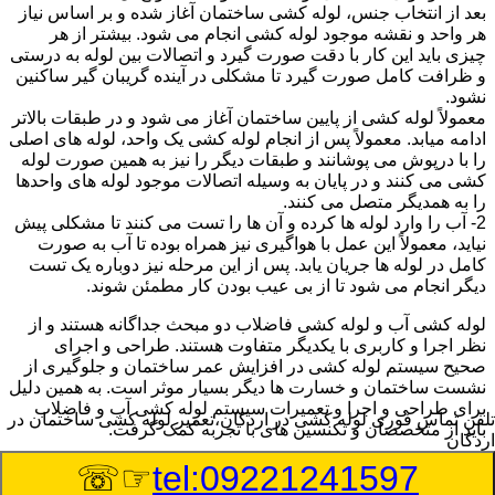
بعد از انتخاب جنس، لوله کشی ساختمان آغاز شده و بر اساس نیاز
هر واحد و نقشه موجود لوله کشی انجام می شود. بیشتر از هر
چیزی باید این کار با دقت صورت گیرد و اتصالات بین لوله به درستی
و ظرافت کامل صورت گیرد تا مشکلی در آینده گریبان گیر ساکنین
نشود.
معمولاً لوله کشی از پایین ساختمان آغاز می شود و در طبقات بالاتر
ادامه میابد. معمولاً پس از انجام لوله کشی یک واحد، لوله های اصلی
را با درپوش می پوشانند و طبقات دیگر را نیز به همین صورت لوله
کشی می کنند و در پایان به وسیله اتصالات موجود لوله های واحدها
را به همدیگر متصل می کنند.
2- آب را وارد لوله ها کرده و آن ها را تست می کنند تا مشکلی پیش
نیاید، معمولاً این عمل با هواگیری نیز همراه بوده تا آب به صورت
کامل در لوله ها جریان یابد. پس از این مرحله نیز دوباره یک تست
دیگر انجام می شود تا از بی عیب بودن کار مطمئن شوند.
لوله کشی آب و لوله کشی فاضلاب دو مبحث جداگانه هستند و از
نظر اجرا و کاربری با یکدیگر متفاوت هستند. طراحی و اجرای
صحیح سیستم لوله کشی در افزایش عمر ساختمان و جلوگیری از
نشست ساختمان و خسارت ها دیگر بسیار موثر است. به همین دلیل
برای طراحی و اجرا و تعمیرات سیستم لوله کشی آب و فاضلاب
تلفن تماس فوری
لوله کشی در اردکان،تعمیر لوله کشی ساختمان در
باید از متخصصان و تکنسین های با تجربه کمک گرفت.
اردکان
☞☏
tel:09221241597
:
Published Date
8/6/2026 8:55:09 PM