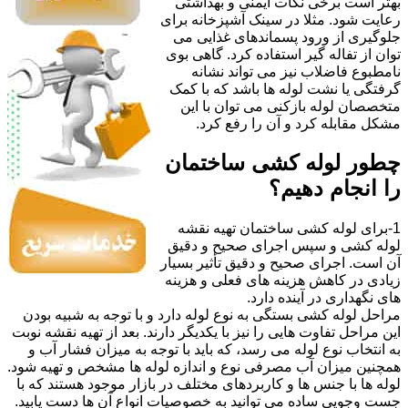
بهتر است برخی نکات ایمنی و بهداشتی
رعایت شود. مثلا در سینک آشپزخانه برای
جلوگیری از ورود پسماندهای غذایی می
توان از تفاله گیر استفاده کرد. گاهی بوی
نامطبوع فاضلاب نیز می تواند نشانه
گرفتگی یا نشت لوله ها باشد که با کمک
متخصصان لوله بازکنی می توان با این
مشکل مقابله کرد و آن را رفع کرد.
چطور لوله کشی ساختمان
را انجام دهیم؟
1-برای لوله کشی ساختمان تهیه نقشه
لوله کشی و سپس اجرای صحیح و دقیق
آن است. اجرای صحیح و دقیق تأثیر بسیار
زیادی در کاهش هزینه های فعلی و هزینه
های نگهداری در آینده دارد.
مراحل لوله کشی بستگی به نوع لوله دارد و با توجه به شبیه بودن
این مراحل تفاوت هایی را نیز با یکدیگر دارند. بعد از تهیه نقشه نوبت
به انتخاب نوع لوله می رسد، که باید با توجه به میزان فشار آب و
همچنین میزان آب مصرفی نوع و اندازه لوله ها مشخص و تهیه شود.
لوله ها با جنس ها و کاربردهای مختلف در بازار موجود هستند که با
جست وجویی ساده می توانید به خصوصیات انواع آن ها دست یابید.