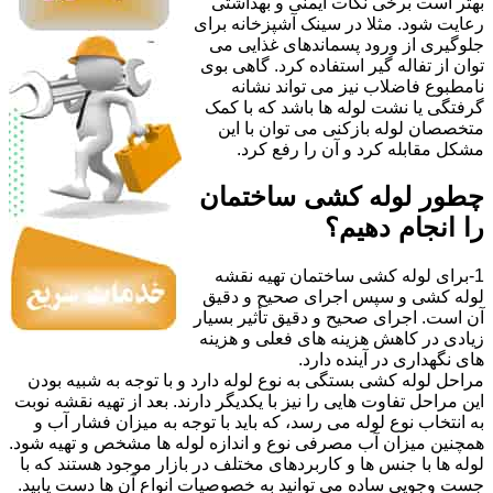
بهتر است برخی نکات ایمنی و بهداشتی
رعایت شود. مثلا در سینک آشپزخانه برای
جلوگیری از ورود پسماندهای غذایی می
توان از تفاله گیر استفاده کرد. گاهی بوی
نامطبوع فاضلاب نیز می تواند نشانه
گرفتگی یا نشت لوله ها باشد که با کمک
متخصصان لوله بازکنی می توان با این
مشکل مقابله کرد و آن را رفع کرد.
چطور لوله کشی ساختمان
را انجام دهیم؟
1-برای لوله کشی ساختمان تهیه نقشه
لوله کشی و سپس اجرای صحیح و دقیق
آن است. اجرای صحیح و دقیق تأثیر بسیار
زیادی در کاهش هزینه های فعلی و هزینه
های نگهداری در آینده دارد.
مراحل لوله کشی بستگی به نوع لوله دارد و با توجه به شبیه بودن
این مراحل تفاوت هایی را نیز با یکدیگر دارند. بعد از تهیه نقشه نوبت
به انتخاب نوع لوله می رسد، که باید با توجه به میزان فشار آب و
همچنین میزان آب مصرفی نوع و اندازه لوله ها مشخص و تهیه شود.
لوله ها با جنس ها و کاربردهای مختلف در بازار موجود هستند که با
جست وجویی ساده می توانید به خصوصیات انواع آن ها دست یابید.