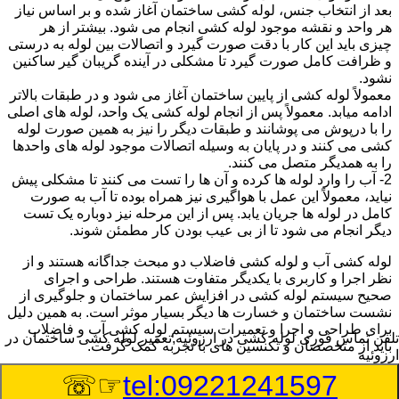
بعد از انتخاب جنس، لوله کشی ساختمان آغاز شده و بر اساس نیاز
هر واحد و نقشه موجود لوله کشی انجام می شود. بیشتر از هر
چیزی باید این کار با دقت صورت گیرد و اتصالات بین لوله به درستی
و ظرافت کامل صورت گیرد تا مشکلی در آینده گریبان گیر ساکنین
نشود.
معمولاً لوله کشی از پایین ساختمان آغاز می شود و در طبقات بالاتر
ادامه میابد. معمولاً پس از انجام لوله کشی یک واحد، لوله های اصلی
را با درپوش می پوشانند و طبقات دیگر را نیز به همین صورت لوله
کشی می کنند و در پایان به وسیله اتصالات موجود لوله های واحدها
را به همدیگر متصل می کنند.
2- آب را وارد لوله ها کرده و آن ها را تست می کنند تا مشکلی پیش
نیاید، معمولاً این عمل با هواگیری نیز همراه بوده تا آب به صورت
کامل در لوله ها جریان یابد. پس از این مرحله نیز دوباره یک تست
دیگر انجام می شود تا از بی عیب بودن کار مطمئن شوند.
لوله کشی آب و لوله کشی فاضلاب دو مبحث جداگانه هستند و از
نظر اجرا و کاربری با یکدیگر متفاوت هستند. طراحی و اجرای
صحیح سیستم لوله کشی در افزایش عمر ساختمان و جلوگیری از
نشست ساختمان و خسارت ها دیگر بسیار موثر است. به همین دلیل
برای طراحی و اجرا و تعمیرات سیستم لوله کشی آب و فاضلاب
تلفن تماس فوری
لوله کشی در ارزوئیه,تعمیر لوله کشی ساختمان در
باید از متخصصان و تکنسین های با تجربه کمک گرفت.
ارزوئیه
☞☏
tel:09221241597
:
Published Date
8/6/2026 10:57:28 AM