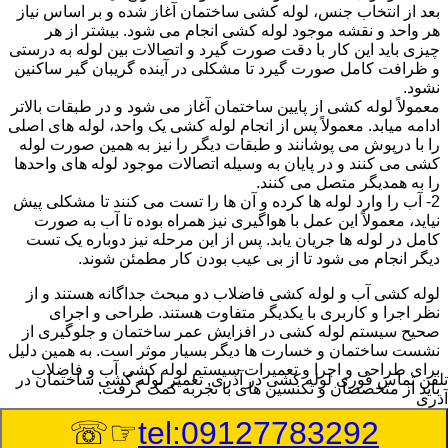
بعد از انتخاب جنس، لوله کشی ساختمان آغاز شده و بر اساس نیاز
هر واحد و نقشه موجود لوله کشی انجام می شود. بیشتر از هر
چیزی باید این کار با دقت صورت گیرد و اتصالات بین لوله به درستی
و ظرافت کامل صورت گیرد تا مشکلی در آینده گریبان گیر ساکنین
نشود.
معمولاً لوله کشی از پایین ساختمان آغاز می شود و در طبقات بالاتر
ادامه میابد. معمولاً پس از انجام لوله کشی یک واحد، لوله های اصلی
را با درپوش می پوشانند و طبقات دیگر را نیز به همین صورت لوله
کشی می کنند و در پایان به وسیله اتصالات موجود لوله های واحدها
را به همدیگر متصل می کنند.
2- آب را وارد لوله ها کرده و آن ها را تست می کنند تا مشکلی پیش
نیاید، معمولاً این عمل با هواگیری نیز همراه بوده تا آب به صورت
کامل در لوله ها جریان یابد. پس از این مرحله نیز دوباره یک تست
دیگر انجام می شود تا از بی عیب بودن کار مطمئن شوند.
لوله کشی آب و لوله کشی فاضلاب دو مبحث جداگانه هستند و از
نظر اجرا و کاربری با یکدیگر متفاوت هستند. طراحی و اجرای
صحیح سیستم لوله کشی در افزایش عمر ساختمان و جلوگیری از
نشست ساختمان و خسارت ها دیگر بسیار موثر است. به همین دلیل
برای طراحی و اجرا و تعمیرات سیستم لوله کشی آب و فاضلاب
تلفن تماس فوری
لوله کشی در آذری, تعمیر لوله کشی ساختمان در
باید از متخصصان و تکنسین های با تجربه کمک گرفت.
آذری
☞☏
tel:09127783292
:
Published Date
8/7/2026 5:02:01 PM