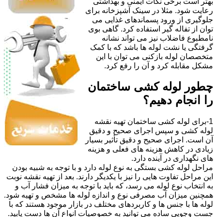
بهتر است برخی نکات ایمنی و بهداشتی
رعایت شود. مثلا در سینک آشپزخانه برای
جلوگیری از ورود پسماندهای غذایی می
توان از تفاله گیر استفاده کرد. گاهی بوی
نامطبوع فاضلاب نیز می تواند نشانه
گرفتگی یا نشت لوله ها باشد که با کمک
متخصصان لوله بازکنی می توان با این
مشکل مقابله کرد و آن را رفع کرد.
چطور لوله کشی ساختمان
را انجام دهیم؟
1-برای لوله کشی ساختمان تهیه نقشه
لوله کشی و سپس اجرای صحیح و دقیق
آن است. اجرای صحیح و دقیق تأثیر بسیار
زیادی در کاهش هزینه های فعلی و هزینه
های نگهداری در آینده دارد.
مراحل لوله کشی بستگی به نوع لوله دارد و با توجه به شبیه بودن
این مراحل تفاوت هایی را نیز با یکدیگر دارند. بعد از تهیه نقشه نوبت
به انتخاب نوع لوله می رسد، که باید با توجه به میزان فشار آب و
همچنین میزان آب مصرفی نوع و اندازه لوله ها مشخص و تهیه شود.
لوله ها با جنس ها و کاربردهای مختلف در بازار موجود هستند که با
جست وجویی ساده می توانید به خصوصیات انواع آن ها دست یابید.