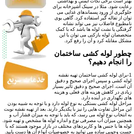
بهتر است برخی نکات ایمنی و بهداشتی
رعایت شود. مثلا در سینک آشپزخانه برای
جلوگیری از ورود پسماندهای غذایی می
توان از تفاله گیر استفاده کرد. گاهی بوی
نامطبوع فاضلاب نیز می تواند نشانه
گرفتگی یا نشت لوله ها باشد که با کمک
متخصصان لوله بازکنی می توان با این
مشکل مقابله کرد و آن را رفع کرد.
چطور لوله کشی ساختمان
را انجام دهیم؟
1-برای لوله کشی ساختمان تهیه نقشه
لوله کشی و سپس اجرای صحیح و دقیق
آن است. اجرای صحیح و دقیق تأثیر بسیار
زیادی در کاهش هزینه های فعلی و هزینه
های نگهداری در آینده دارد.
مراحل لوله کشی بستگی به نوع لوله دارد و با توجه به شبیه بودن
این مراحل تفاوت هایی را نیز با یکدیگر دارند. بعد از تهیه نقشه نوبت
به انتخاب نوع لوله می رسد، که باید با توجه به میزان فشار آب و
همچنین میزان آب مصرفی نوع و اندازه لوله ها مشخص و تهیه شود.
لوله ها با جنس ها و کاربردهای مختلف در بازار موجود هستند که با
جست وجویی ساده می توانید به خصوصیات انواع آن ها دست یابید.