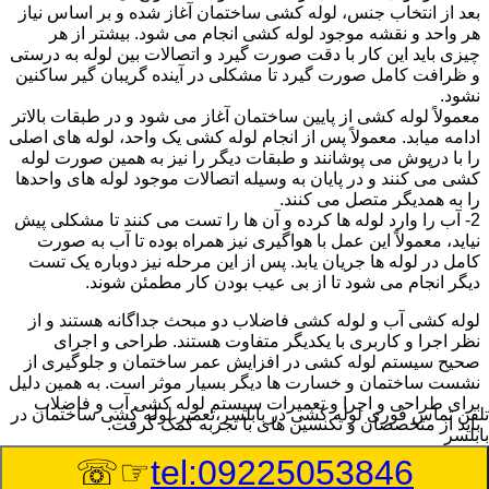
بعد از انتخاب جنس، لوله کشی ساختمان آغاز شده و بر اساس نیاز
هر واحد و نقشه موجود لوله کشی انجام می شود. بیشتر از هر
چیزی باید این کار با دقت صورت گیرد و اتصالات بین لوله به درستی
و ظرافت کامل صورت گیرد تا مشکلی در آینده گریبان گیر ساکنین
نشود.
معمولاً لوله کشی از پایین ساختمان آغاز می شود و در طبقات بالاتر
ادامه میابد. معمولاً پس از انجام لوله کشی یک واحد، لوله های اصلی
را با درپوش می پوشانند و طبقات دیگر را نیز به همین صورت لوله
کشی می کنند و در پایان به وسیله اتصالات موجود لوله های واحدها
را به همدیگر متصل می کنند.
2- آب را وارد لوله ها کرده و آن ها را تست می کنند تا مشکلی پیش
نیاید، معمولاً این عمل با هواگیری نیز همراه بوده تا آب به صورت
کامل در لوله ها جریان یابد. پس از این مرحله نیز دوباره یک تست
دیگر انجام می شود تا از بی عیب بودن کار مطمئن شوند.
لوله کشی آب و لوله کشی فاضلاب دو مبحث جداگانه هستند و از
نظر اجرا و کاربری با یکدیگر متفاوت هستند. طراحی و اجرای
صحیح سیستم لوله کشی در افزایش عمر ساختمان و جلوگیری از
نشست ساختمان و خسارت ها دیگر بسیار موثر است. به همین دلیل
برای طراحی و اجرا و تعمیرات سیستم لوله کشی آب و فاضلاب
تلفن تماس فوری
لوله کشی در بابلسر،تعمیر لوله کشی ساختمان در
باید از متخصصان و تکنسین های با تجربه کمک گرفت.
بابلسر
☞☏
tel:09225053846
:
Published Date
8/6/2026 11:19:19 PM