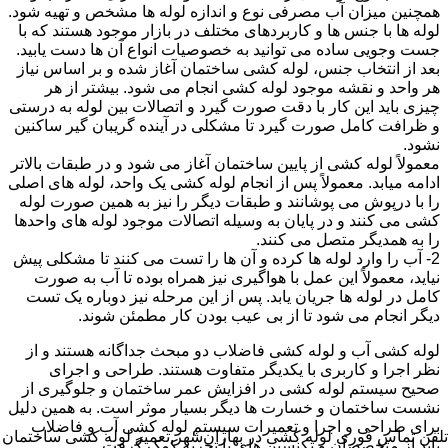
همچنین میزان آب مصرفی نوع و اندازه لوله ها مشخص و تهیه شود.
لوله ها با جنس ها و کاربردهای مختلف در بازار موجود هستند که با
جست وجویی ساده می توانید به خصوصیات انواع آن ها دست یابید.
بعد از انتخاب جنس، لوله کشی ساختمان آغاز شده و بر اساس نیاز
هر واحد و نقشه موجود لوله کشی انجام می شود. بیشتر از هر
چیزی باید این کار با دقت صورت گیرد و اتصالات بین لوله به درستی
و ظرافت کامل صورت گیرد تا مشکلی در آینده گریبان گیر ساکنین
نشود.
معمولاً لوله کشی از پایین ساختمان آغاز می شود و در طبقات بالاتر
ادامه میابد. معمولاً پس از انجام لوله کشی یک واحد، لوله های اصلی
را با درپوش می پوشانند و طبقات دیگر را نیز به همین صورت لوله
کشی می کنند و در پایان به وسیله اتصالات موجود لوله های واحدها
را به همدیگر متصل می کنند.
2- آب را وارد لوله ها کرده و آن ها را تست می کنند تا مشکلی پیش
نیاید، معمولاً این عمل با هواگیری نیز همراه بوده تا آب به صورت
کامل در لوله ها جریان یابد. پس از این مرحله نیز دوباره یک تست
دیگر انجام می شود تا از بی عیب بودن کار مطمئن شوند.
لوله کشی آب و لوله کشی فاضلاب دو مبحث جداگانه هستند و از
نظر اجرا و کاربری با یکدیگر متفاوت هستند. طراحی و اجرای
صحیح سیستم لوله کشی در افزایش عمر ساختمان و جلوگیری از
نشست ساختمان و خسارت ها دیگر بسیار موثر است. به همین دلیل
برای طراحی و اجرا و تعمیرات سیستم لوله کشی آب و فاضلاب
تلفن تماس فوری
لوله کشی در بهاران‌شهر,تعمیر لوله کشی ساختمان
باید از متخصصان و تکنسین های با تجربه کمک گرفت.