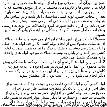
همچنین میزان آب مصرفی نوع و اندازه لوله ها مشخص و تهیه شود.
لوله ها با جنس ها و کاربردهای مختلف در بازار موجود هستند که با
جست وجویی ساده می توانید به خصوصیات انواع آن ها دست یابید.
بعد از انتخاب جنس، لوله کشی ساختمان آغاز شده و بر اساس نیاز
هر واحد و نقشه موجود لوله کشی انجام می شود. بیشتر از هر
چیزی باید این کار با دقت صورت گیرد و اتصالات بین لوله به درستی
و ظرافت کامل صورت گیرد تا مشکلی در آینده گریبان گیر ساکنین
نشود.
معمولاً لوله کشی از پایین ساختمان آغاز می شود و در طبقات بالاتر
ادامه میابد. معمولاً پس از انجام لوله کشی یک واحد، لوله های اصلی
را با درپوش می پوشانند و طبقات دیگر را نیز به همین صورت لوله
کشی می کنند و در پایان به وسیله اتصالات موجود لوله های واحدها
را به همدیگر متصل می کنند.
2- آب را وارد لوله ها کرده و آن ها را تست می کنند تا مشکلی پیش
نیاید، معمولاً این عمل با هواگیری نیز همراه بوده تا آب به صورت
کامل در لوله ها جریان یابد. پس از این مرحله نیز دوباره یک تست
دیگر انجام می شود تا از بی عیب بودن کار مطمئن شوند.
لوله کشی آب و لوله کشی فاضلاب دو مبحث جداگانه هستند و از
نظر اجرا و کاربری با یکدیگر متفاوت هستند. طراحی و اجرای
صحیح سیستم لوله کشی در افزایش عمر ساختمان و جلوگیری از
نشست ساختمان و خسارت ها دیگر بسیار موثر است. به همین دلیل
برای طراحی و اجرا و تعمیرات سیستم لوله کشی آب و فاضلاب
تلفن تماس فوری
لوله کشی در بندرعباس،تعمیر لوله کشی ساختمان
باید از متخصصان و تکنسین های با تجربه کمک گرفت.