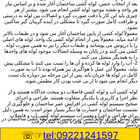
بعد از انتخاب جنس، لوله کشی ساختمان آغاز شده و بر اساس نیاز
هر واحد و نقشه موجود لوله کشی انجام می شود. بیشتر از هر
چیزی باید این کار با دقت صورت گیرد و اتصالات بین لوله به درستی
و ظرافت کامل صورت گیرد تا مشکلی در آینده گریبان گیر ساکنین
نشود.
معمولاً لوله کشی از پایین ساختمان آغاز می شود و در طبقات بالاتر
ادامه میابد. معمولاً پس از انجام لوله کشی یک واحد، لوله های اصلی
را با درپوش می پوشانند و طبقات دیگر را نیز به همین صورت لوله
کشی می کنند و در پایان به وسیله اتصالات موجود لوله های واحدها
را به همدیگر متصل می کنند.
2- آب را وارد لوله ها کرده و آن ها را تست می کنند تا مشکلی پیش
نیاید، معمولاً این عمل با هواگیری نیز همراه بوده تا آب به صورت
کامل در لوله ها جریان یابد. پس از این مرحله نیز دوباره یک تست
دیگر انجام می شود تا از بی عیب بودن کار مطمئن شوند.
لوله کشی آب و لوله کشی فاضلاب دو مبحث جداگانه هستند و از
نظر اجرا و کاربری با یکدیگر متفاوت هستند. طراحی و اجرای
صحیح سیستم لوله کشی در افزایش عمر ساختمان و جلوگیری از
نشست ساختمان و خسارت ها دیگر بسیار موثر است. به همین دلیل
برای طراحی و اجرا و تعمیرات سیستم لوله کشی آب و فاضلاب
تلفن تماس فوری
لوله کشی در بردسیر,تعمیر لوله کشی ساختمان در
باید از متخصصان و تکنسین های با تجربه کمک گرفت.
بردسیر
☞☏
tel:09221241597
:
Published Date
8/7/2026 1:49:41 PM