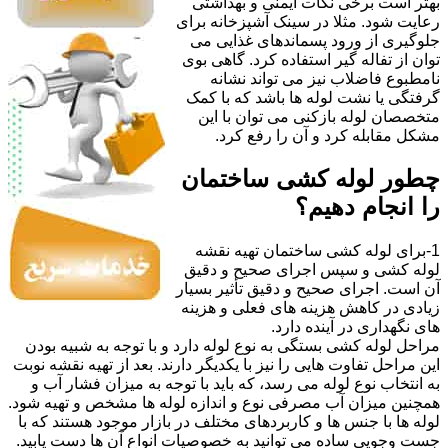
بهتر است برخی نکات ایمنی و بهداشتی
رعایت شود. مثلا در سینک آشپزخانه برای
جلوگیری از ورود پسماندهای غذایی می
توان از تفاله گیر استفاده کرد. گاهی بوی
نامطبوع فاضلاب نیز می تواند نشانه
گرفتگی یا نشت لوله ها باشد که با کمک
متخصصان لوله بازکنی می توان با این
مشکل مقابله کرد و آن را رفع کرد.
چطور لوله کشی ساختمان
را انجام دهیم؟
1-برای لوله کشی ساختمان تهیه نقشه
لوله کشی و سپس اجرای صحیح و دقیق
آن است. اجرای صحیح و دقیق تأثیر بسیار
زیادی در کاهش هزینه های فعلی و هزینه
های نگهداری در آینده دارد.
مراحل لوله کشی بستگی به نوع لوله دارد و با توجه به شبیه بودن
این مراحل تفاوت هایی را نیز با یکدیگر دارند. بعد از تهیه نقشه نوبت
به انتخاب نوع لوله می رسد، که باید با توجه به میزان فشار آب و
همچنین میزان آب مصرفی نوع و اندازه لوله ها مشخص و تهیه شود.
لوله ها با جنس ها و کاربردهای مختلف در بازار موجود هستند که با
جست وجویی ساده می توانید به خصوصیات انواع آن ها دست یابید.