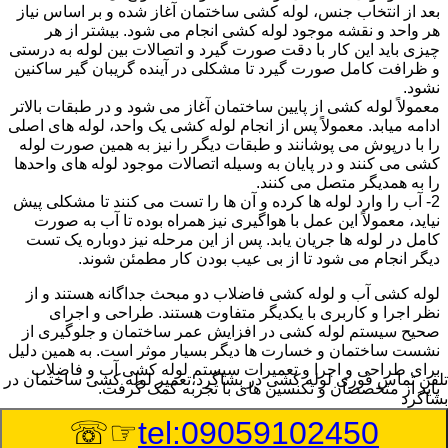
بعد از انتخاب جنس، لوله کشی ساختمان آغاز شده و بر اساس نیاز
هر واحد و نقشه موجود لوله کشی انجام می شود. بیشتر از هر
چیزی باید این کار با دقت صورت گیرد و اتصالات بین لوله به درستی
و ظرافت کامل صورت گیرد تا مشکلی در آینده گریبان گیر ساکنین
نشود.
معمولاً لوله کشی از پایین ساختمان آغاز می شود و در طبقات بالاتر
ادامه میابد. معمولاً پس از انجام لوله کشی یک واحد، لوله های اصلی
را با درپوش می پوشانند و طبقات دیگر را نیز به همین صورت لوله
کشی می کنند و در پایان به وسیله اتصالات موجود لوله های واحدها
را به همدیگر متصل می کنند.
2- آب را وارد لوله ها کرده و آن ها را تست می کنند تا مشکلی پیش
نیاید، معمولاً این عمل با هواگیری نیز همراه بوده تا آب به صورت
کامل در لوله ها جریان یابد. پس از این مرحله نیز دوباره یک تست
دیگر انجام می شود تا از بی عیب بودن کار مطمئن شوند.
لوله کشی آب و لوله کشی فاضلاب دو مبحث جداگانه هستند و از
نظر اجرا و کاربری با یکدیگر متفاوت هستند. طراحی و اجرای
صحیح سیستم لوله کشی در افزایش عمر ساختمان و جلوگیری از
نشست ساختمان و خسارت ها دیگر بسیار موثر است. به همین دلیل
برای طراحی و اجرا و تعمیرات سیستم لوله کشی آب و فاضلاب
تلفن تماس فوری
لوله کشی در بشاگرد،تعمیر لوله کشی ساختمان در
باید از متخصصان و تکنسین های با تجربه کمک گرفت.
بشاگرد
☞☏
tel:09059102450
:
Published Date
8/10/2026 6:01:17 AM