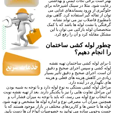
بهتر است برخی نکات ایمنی و بهداشتی
رعایت شود. مثلا در سینک آشپزخانه برای
جلوگیری از ورود پسماندهای غذایی می
توان از تفاله گیر استفاده کرد. گاهی بوی
نامطبوع فاضلاب نیز می تواند نشانه
گرفتگی یا نشت لوله ها باشد که با کمک
متخصصان لوله بازکنی می توان با این
مشکل مقابله کرد و آن را رفع کرد.
چطور لوله کشی ساختمان
را انجام دهیم؟
1-برای لوله کشی ساختمان تهیه نقشه
لوله کشی و سپس اجرای صحیح و دقیق
آن است. اجرای صحیح و دقیق تأثیر بسیار
زیادی در کاهش هزینه های فعلی و هزینه
های نگهداری در آینده دارد.
مراحل لوله کشی بستگی به نوع لوله دارد و با توجه به شبیه بودن
این مراحل تفاوت هایی را نیز با یکدیگر دارند. بعد از تهیه نقشه نوبت
به انتخاب نوع لوله می رسد، که باید با توجه به میزان فشار آب و
همچنین میزان آب مصرفی نوع و اندازه لوله ها مشخص و تهیه شود.
لوله ها با جنس ها و کاربردهای مختلف در بازار موجود هستند که با
جست وجویی ساده می توانید به خصوصیات انواع آن ها دست یابید.