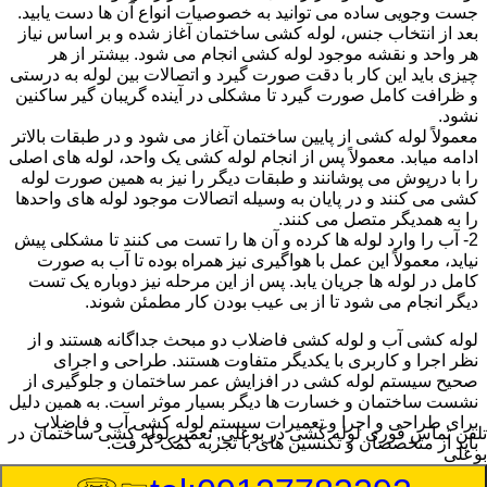
جست وجویی ساده می توانید به خصوصیات انواع آن ها دست یابید.
بعد از انتخاب جنس، لوله کشی ساختمان آغاز شده و بر اساس نیاز
هر واحد و نقشه موجود لوله کشی انجام می شود. بیشتر از هر
چیزی باید این کار با دقت صورت گیرد و اتصالات بین لوله به درستی
و ظرافت کامل صورت گیرد تا مشکلی در آینده گریبان گیر ساکنین
نشود.
معمولاً لوله کشی از پایین ساختمان آغاز می شود و در طبقات بالاتر
ادامه میابد. معمولاً پس از انجام لوله کشی یک واحد، لوله های اصلی
را با درپوش می پوشانند و طبقات دیگر را نیز به همین صورت لوله
کشی می کنند و در پایان به وسیله اتصالات موجود لوله های واحدها
را به همدیگر متصل می کنند.
2- آب را وارد لوله ها کرده و آن ها را تست می کنند تا مشکلی پیش
نیاید، معمولاً این عمل با هواگیری نیز همراه بوده تا آب به صورت
کامل در لوله ها جریان یابد. پس از این مرحله نیز دوباره یک تست
دیگر انجام می شود تا از بی عیب بودن کار مطمئن شوند.
لوله کشی آب و لوله کشی فاضلاب دو مبحث جداگانه هستند و از
نظر اجرا و کاربری با یکدیگر متفاوت هستند. طراحی و اجرای
صحیح سیستم لوله کشی در افزایش عمر ساختمان و جلوگیری از
نشست ساختمان و خسارت ها دیگر بسیار موثر است. به همین دلیل
برای طراحی و اجرا و تعمیرات سیستم لوله کشی آب و فاضلاب
تلفن تماس فوری
لوله کشی در بوعلی, تعمیر لوله کشی ساختمان در
باید از متخصصان و تکنسین های با تجربه کمک گرفت.
بوعلی