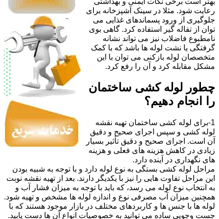
بهتر است برخی نکات ایمنی و بهداشتی
رعایت شود. مثلا در سینک آشپزخانه برای
جلوگیری از ورود پسماندهای غذایی می
توان از تفاله گیر استفاده کرد. گاهی بوی
نامطبوع فاضلاب نیز می تواند نشانه
گرفتگی یا نشت لوله ها باشد که با کمک
متخصصان لوله بازکنی می توان با این
مشکل مقابله کرد و آن را رفع کرد.
چطور لوله کشی ساختمان
را انجام دهیم؟
1-برای لوله کشی ساختمان تهیه نقشه
لوله کشی و سپس اجرای صحیح و دقیق
آن است. اجرای صحیح و دقیق تأثیر بسیار
زیادی در کاهش هزینه های فعلی و هزینه
های نگهداری در آینده دارد.
مراحل لوله کشی بستگی به نوع لوله دارد و با توجه به شبیه بودن
این مراحل تفاوت هایی را نیز با یکدیگر دارند. بعد از تهیه نقشه نوبت
به انتخاب نوع لوله می رسد، که باید با توجه به میزان فشار آب و
همچنین میزان آب مصرفی نوع و اندازه لوله ها مشخص و تهیه شود.
لوله ها با جنس ها و کاربردهای مختلف در بازار موجود هستند که با
جست وجویی ساده می توانید به خصوصیات انواع آن ها دست یابید.