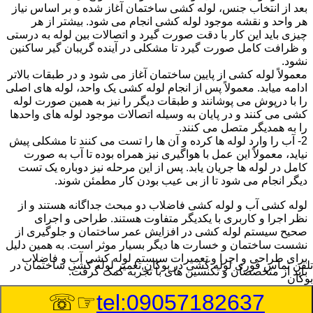
بعد از انتخاب جنس، لوله کشی ساختمان آغاز شده و بر اساس نیاز
هر واحد و نقشه موجود لوله کشی انجام می شود. بیشتر از هر
چیزی باید این کار با دقت صورت گیرد و اتصالات بین لوله به درستی
و ظرافت کامل صورت گیرد تا مشکلی در آینده گریبان گیر ساکنین
نشود.
معمولاً لوله کشی از پایین ساختمان آغاز می شود و در طبقات بالاتر
ادامه میابد. معمولاً پس از انجام لوله کشی یک واحد، لوله های اصلی
را با درپوش می پوشانند و طبقات دیگر را نیز به همین صورت لوله
کشی می کنند و در پایان به وسیله اتصالات موجود لوله های واحدها
را به همدیگر متصل می کنند.
2- آب را وارد لوله ها کرده و آن ها را تست می کنند تا مشکلی پیش
نیاید، معمولاً این عمل با هواگیری نیز همراه بوده تا آب به صورت
کامل در لوله ها جریان یابد. پس از این مرحله نیز دوباره یک تست
دیگر انجام می شود تا از بی عیب بودن کار مطمئن شوند.
لوله کشی آب و لوله کشی فاضلاب دو مبحث جداگانه هستند و از
نظر اجرا و کاربری با یکدیگر متفاوت هستند. طراحی و اجرای
صحیح سیستم لوله کشی در افزایش عمر ساختمان و جلوگیری از
نشست ساختمان و خسارت ها دیگر بسیار موثر است. به همین دلیل
برای طراحی و اجرا و تعمیرات سیستم لوله کشی آب و فاضلاب
تلفن تماس فوری
لوله کشی در بوکان,تعمیر لوله کشی ساختمان در
باید از متخصصان و تکنسین های با تجربه کمک گرفت.
بوکان
☞☏
tel:09057182637
:
Published Date
8/8/2026 10:06:32 AM