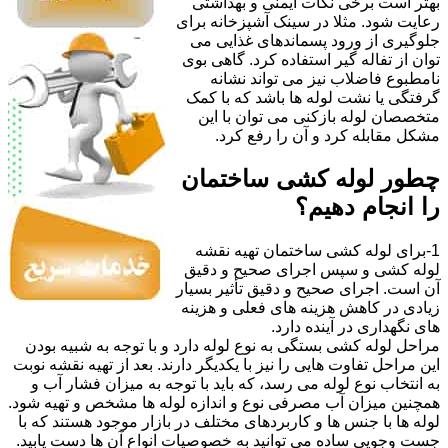
بهتر است برخی نکات ایمنی و بهداشتی
رعایت شود. مثلا در سینک آشپزخانه برای
جلوگیری از ورود پسماندهای غذایی می
توان از تفاله گیر استفاده کرد. گاهی بوی
نامطبوع فاضلاب نیز می تواند نشانه
گرفتگی یا نشت لوله ها باشد که با کمک
متخصصان لوله بازکنی می توان با این
مشکل مقابله کرد و آن را رفع کرد.
چطور لوله کشی ساختمان
را انجام دهیم؟
1-برای لوله کشی ساختمان تهیه نقشه
لوله کشی و سپس اجرای صحیح و دقیق
آن است. اجرای صحیح و دقیق تأثیر بسیار
زیادی در کاهش هزینه های فعلی و هزینه
های نگهداری در آینده دارد.
مراحل لوله کشی بستگی به نوع لوله دارد و با توجه به شبیه بودن
این مراحل تفاوت هایی را نیز با یکدیگر دارند. بعد از تهیه نقشه نوبت
به انتخاب نوع لوله می رسد، که باید با توجه به میزان فشار آب و
همچنین میزان آب مصرفی نوع و اندازه لوله ها مشخص و تهیه شود.
لوله ها با جنس ها و کاربردهای مختلف در بازار موجود هستند که با
جست وجویی ساده می توانید به خصوصیات انواع آن ها دست یابید.