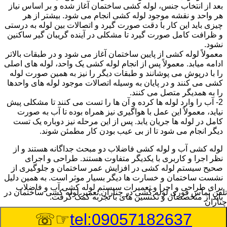
بعد از انتخاب جنس، لوله کشی ساختمان آغاز شده و بر اساس نیاز
هر واحد و نقشه موجود لوله کشی انجام می شود. بیشتر از هر
چیزی باید این کار با دقت صورت گیرد و اتصالات بین لوله به درستی
و ظرافت کامل صورت گیرد تا مشکلی در آینده گریبان گیر ساکنین
نشود.
معمولاً لوله کشی از پایین ساختمان آغاز می شود و در طبقات بالاتر
ادامه میابد. معمولاً پس از انجام لوله کشی یک واحد، لوله های اصلی
را با درپوش می پوشانند و طبقات دیگر را نیز به همین صورت لوله
کشی می کنند و در پایان به وسیله اتصالات موجود لوله های واحدها
را به همدیگر متصل می کنند.
2- آب را وارد لوله ها کرده و آن ها را تست می کنند تا مشکلی پیش
نیاید، معمولاً این عمل با هواگیری نیز همراه بوده تا آب به صورت
کامل در لوله ها جریان یابد. پس از این مرحله نیز دوباره یک تست
دیگر انجام می شود تا از بی عیب بودن کار مطمئن شوند.
لوله کشی آب و لوله کشی فاضلاب دو مبحث جداگانه هستند و از
نظر اجرا و کاربری با یکدیگر متفاوت هستند. طراحی و اجرای
صحیح سیستم لوله کشی در افزایش عمر ساختمان و جلوگیری از
نشست ساختمان و خسارت ها دیگر بسیار موثر است. به همین دلیل
برای طراحی و اجرا و تعمیرات سیستم لوله کشی آب و فاضلاب
تلفن تماس فوری
لوله کشی در چناران,تعمیر لوله کشی ساختمان در
باید از متخصصان و تکنسین های با تجربه کمک گرفت.
چناران
☞☏
tel:09057182637
:
Published Date
8/9/2026 2:05:39 AM