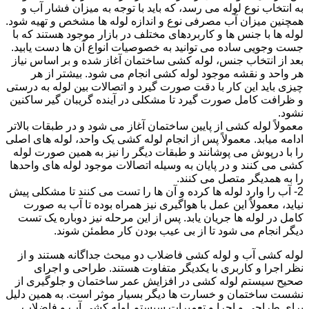
به انتخاب نوع لوله می رسد، که باید با توجه به میزان فشار آب و
همچنین میزان آب مصرفی نوع و اندازه لوله ها مشخص و تهیه شود.
لوله ها با جنس ها و کاربردهای مختلف در بازار موجود هستند که با
جست وجویی ساده می توانید به خصوصیات انواع آن ها دست یابید.
بعد از انتخاب جنس، لوله کشی ساختمان آغاز شده و بر اساس نیاز
هر واحد و نقشه موجود لوله کشی انجام می شود. بیشتر از هر
چیزی باید این کار با دقت صورت گیرد و اتصالات بین لوله به درستی
و ظرافت کامل صورت گیرد تا مشکلی در آینده گریبان گیر ساکنین
نشود.
معمولاً لوله کشی از پایین ساختمان آغاز می شود و در طبقات بالاتر
ادامه میابد. معمولاً پس از انجام لوله کشی یک واحد، لوله های اصلی
را با درپوش می پوشانند و طبقات دیگر را نیز به همین صورت لوله
کشی می کنند و در پایان به وسیله اتصالات موجود لوله های واحدها
را به همدیگر متصل می کنند.
2- آب را وارد لوله ها کرده و آن ها را تست می کنند تا مشکلی پیش
نیاید، معمولاً این عمل با هواگیری نیز همراه بوده تا آب به صورت
کامل در لوله ها جریان یابد. پس از این مرحله نیز دوباره یک تست
دیگر انجام می شود تا از بی عیب بودن کار مطمئن شوند.
لوله کشی آب و لوله کشی فاضلاب دو مبحث جداگانه هستند و از
نظر اجرا و کاربری با یکدیگر متفاوت هستند. طراحی و اجرای
صحیح سیستم لوله کشی در افزایش عمر ساختمان و جلوگیری از
نشست ساختمان و خسارت ها دیگر بسیار موثر است. به همین دلیل
برای طراحی و اجرا و تعمیرات سیستم لوله کشی آب و فاضلاب