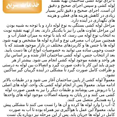
1-برای لوله کشی ساختمان تهیه نقشه
لوله کشی و سپس اجرای صحیح و دقیق
آن است. اجرای صحیح و دقیق تأثیر بسیار
زیادی در کاهش هزینه های فعلی و هزینه
های نگهداری در آینده دارد.
مراحل لوله کشی بستگی به نوع لوله دارد و با توجه به شبیه بودن
این مراحل تفاوت هایی را نیز با یکدیگر دارند. بعد از تهیه نقشه نوبت
به انتخاب نوع لوله می رسد، که باید با توجه به میزان فشار آب و
همچنین میزان آب مصرفی نوع و اندازه لوله ها مشخص و تهیه شود.
لوله ها با جنس ها و کاربردهای مختلف در بازار موجود هستند که با
جست وجویی ساده می توانید به خصوصیات انواع آن ها دست یابید.
بعد از انتخاب جنس، لوله کشی ساختمان آغاز شده و بر اساس نیاز
هر واحد و نقشه موجود لوله کشی انجام می شود. بیشتر از هر
چیزی باید این کار با دقت صورت گیرد و اتصالات بین لوله به درستی
و ظرافت کامل صورت گیرد تا مشکلی در آینده گریبان گیر ساکنین
نشود.
معمولاً لوله کشی از پایین ساختمان آغاز می شود و در طبقات بالاتر
ادامه میابد. معمولاً پس از انجام لوله کشی یک واحد، لوله های اصلی
را با درپوش می پوشانند و طبقات دیگر را نیز به همین صورت لوله
کشی می کنند و در پایان به وسیله اتصالات موجود لوله های واحدها
را به همدیگر متصل می کنند.
2- آب را وارد لوله ها کرده و آن ها را تست می کنند تا مشکلی پیش
نیاید، معمولاً این عمل با هواگیری نیز همراه بوده تا آب به صورت
کامل در لوله ها جریان یابد. پس از این مرحله نیز دوباره یک تست