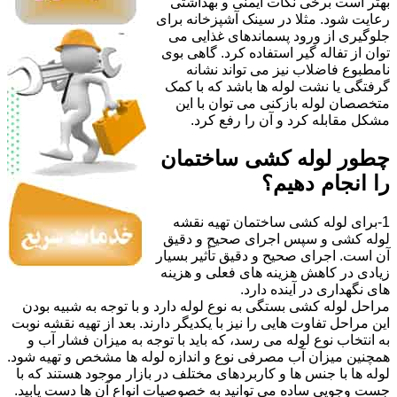
بهتر است برخی نکات ایمنی و بهداشتی
رعایت شود. مثلا در سینک آشپزخانه برای
جلوگیری از ورود پسماندهای غذایی می
توان از تفاله گیر استفاده کرد. گاهی بوی
نامطبوع فاضلاب نیز می تواند نشانه
گرفتگی یا نشت لوله ها باشد که با کمک
متخصصان لوله بازکنی می توان با این
مشکل مقابله کرد و آن را رفع کرد.
چطور لوله کشی ساختمان
را انجام دهیم؟
1-برای لوله کشی ساختمان تهیه نقشه
لوله کشی و سپس اجرای صحیح و دقیق
آن است. اجرای صحیح و دقیق تأثیر بسیار
زیادی در کاهش هزینه های فعلی و هزینه
های نگهداری در آینده دارد.
مراحل لوله کشی بستگی به نوع لوله دارد و با توجه به شبیه بودن
این مراحل تفاوت هایی را نیز با یکدیگر دارند. بعد از تهیه نقشه نوبت
به انتخاب نوع لوله می رسد، که باید با توجه به میزان فشار آب و
همچنین میزان آب مصرفی نوع و اندازه لوله ها مشخص و تهیه شود.
لوله ها با جنس ها و کاربردهای مختلف در بازار موجود هستند که با
جست وجویی ساده می توانید به خصوصیات انواع آن ها دست یابید.