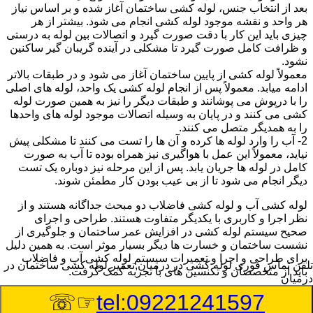
بعد از انتخاب جنس، لوله کشی ساختمان آغاز شده و بر اساس نیاز
هر واحد و نقشه موجود لوله کشی انجام می شود. بیشتر از هر
چیزی باید این کار با دقت صورت گیرد و اتصالات بین لوله به درستی
و ظرافت کامل صورت گیرد تا مشکلی در آینده گریبان گیر ساکنین
نشود.
معمولاً لوله کشی از پایین ساختمان آغاز می شود و در طبقات بالاتر
ادامه میابد. معمولاً پس از انجام لوله کشی یک واحد، لوله های اصلی
را با درپوش می پوشانند و طبقات دیگر را نیز به همین صورت لوله
کشی می کنند و در پایان به وسیله اتصالات موجود لوله های واحدها
را به همدیگر متصل می کنند.
2- آب را وارد لوله ها کرده و آن ها را تست می کنند تا مشکلی پیش
نیاید، معمولاً این عمل با هواگیری نیز همراه بوده تا آب به صورت
کامل در لوله ها جریان یابد. پس از این مرحله نیز دوباره یک تست
دیگر انجام می شود تا از بی عیب بودن کار مطمئن شوند.
لوله کشی آب و لوله کشی فاضلاب دو مبحث جداگانه هستند و از
نظر اجرا و کاربری با یکدیگر متفاوت هستند. طراحی و اجرای
صحیح سیستم لوله کشی در افزایش عمر ساختمان و جلوگیری از
نشست ساختمان و خسارت ها دیگر بسیار موثر است. به همین دلیل
برای طراحی و اجرا و تعمیرات سیستم لوله کشی آب و فاضلاب
تلفن تماس فوری
لوله کشی در درمیان,تعمیر لوله کشی ساختمان در
باید از متخصصان و تکنسین های با تجربه کمک گرفت.
درمیان
☞☏
tel:09221241597
:
Published Date
8/9/2026 9:42:53 AM