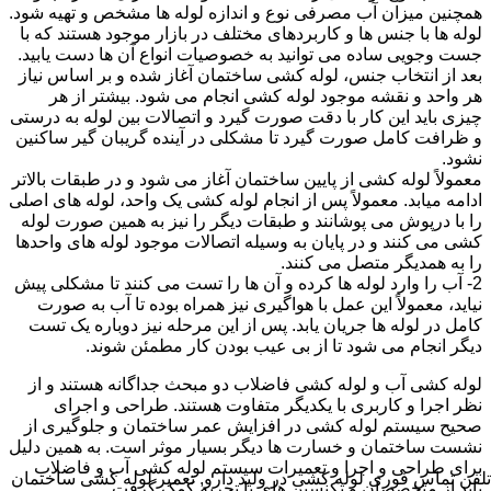
همچنین میزان آب مصرفی نوع و اندازه لوله ها مشخص و تهیه شود.
لوله ها با جنس ها و کاربردهای مختلف در بازار موجود هستند که با
جست وجویی ساده می توانید به خصوصیات انواع آن ها دست یابید.
بعد از انتخاب جنس، لوله کشی ساختمان آغاز شده و بر اساس نیاز
هر واحد و نقشه موجود لوله کشی انجام می شود. بیشتر از هر
چیزی باید این کار با دقت صورت گیرد و اتصالات بین لوله به درستی
و ظرافت کامل صورت گیرد تا مشکلی در آینده گریبان گیر ساکنین
نشود.
معمولاً لوله کشی از پایین ساختمان آغاز می شود و در طبقات بالاتر
ادامه میابد. معمولاً پس از انجام لوله کشی یک واحد، لوله های اصلی
را با درپوش می پوشانند و طبقات دیگر را نیز به همین صورت لوله
کشی می کنند و در پایان به وسیله اتصالات موجود لوله های واحدها
را به همدیگر متصل می کنند.
2- آب را وارد لوله ها کرده و آن ها را تست می کنند تا مشکلی پیش
نیاید، معمولاً این عمل با هواگیری نیز همراه بوده تا آب به صورت
کامل در لوله ها جریان یابد. پس از این مرحله نیز دوباره یک تست
دیگر انجام می شود تا از بی عیب بودن کار مطمئن شوند.
لوله کشی آب و لوله کشی فاضلاب دو مبحث جداگانه هستند و از
نظر اجرا و کاربری با یکدیگر متفاوت هستند. طراحی و اجرای
صحیح سیستم لوله کشی در افزایش عمر ساختمان و جلوگیری از
نشست ساختمان و خسارت ها دیگر بسیار موثر است. به همین دلیل
برای طراحی و اجرا و تعمیرات سیستم لوله کشی آب و فاضلاب
تلفن تماس فوری
لوله کشی در ولید دارو, تعمیر لوله کشی ساختمان
باید از متخصصان و تکنسین های با تجربه کمک گرفت.