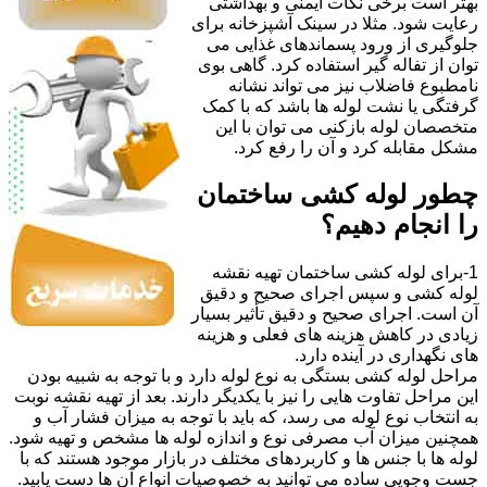
بهتر است برخی نکات ایمنی و بهداشتی
رعایت شود. مثلا در سینک آشپزخانه برای
جلوگیری از ورود پسماندهای غذایی می
توان از تفاله گیر استفاده کرد. گاهی بوی
نامطبوع فاضلاب نیز می تواند نشانه
گرفتگی یا نشت لوله ها باشد که با کمک
متخصصان لوله بازکنی می توان با این
مشکل مقابله کرد و آن را رفع کرد.
چطور لوله کشی ساختمان
را انجام دهیم؟
1-برای لوله کشی ساختمان تهیه نقشه
لوله کشی و سپس اجرای صحیح و دقیق
آن است. اجرای صحیح و دقیق تأثیر بسیار
زیادی در کاهش هزینه های فعلی و هزینه
های نگهداری در آینده دارد.
مراحل لوله کشی بستگی به نوع لوله دارد و با توجه به شبیه بودن
این مراحل تفاوت هایی را نیز با یکدیگر دارند. بعد از تهیه نقشه نوبت
به انتخاب نوع لوله می رسد، که باید با توجه به میزان فشار آب و
همچنین میزان آب مصرفی نوع و اندازه لوله ها مشخص و تهیه شود.
لوله ها با جنس ها و کاربردهای مختلف در بازار موجود هستند که با
جست وجویی ساده می توانید به خصوصیات انواع آن ها دست یابید.