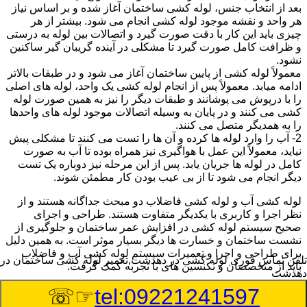
بعد از انتخاب جنس، لوله کشی ساختمان آغاز شده و بر اساس نیاز
هر واحد و نقشه موجود لوله کشی انجام می شود. بیشتر از هر
چیزی باید این کار با دقت صورت گیرد و اتصالات بین لوله به درستی
و ظرافت کامل صورت گیرد تا مشکلی در آینده گریبان گیر ساکنین
نشود.
معمولاً لوله کشی از پایین ساختمان آغاز می شود و در طبقات بالاتر
ادامه میابد. معمولاً پس از انجام لوله کشی یک واحد، لوله های اصلی
را با درپوش می پوشانند و طبقات دیگر را نیز به همین صورت لوله
کشی می کنند و در پایان به وسیله اتصالات موجود لوله های واحدها
را به همدیگر متصل می کنند.
2- آب را وارد لوله ها کرده و آن ها را تست می کنند تا مشکلی پیش
نیاید، معمولاً این عمل با هواگیری نیز همراه بوده تا آب به صورت
کامل در لوله ها جریان یابد. پس از این مرحله نیز دوباره یک تست
دیگر انجام می شود تا از بی عیب بودن کار مطمئن شوند.
لوله کشی آب و لوله کشی فاضلاب دو مبحث جداگانه هستند و از
نظر اجرا و کاربری با یکدیگر متفاوت هستند. طراحی و اجرای
صحیح سیستم لوله کشی در افزایش عمر ساختمان و جلوگیری از
نشست ساختمان و خسارت ها دیگر بسیار موثر است. به همین دلیل
برای طراحی و اجرا و تعمیرات سیستم لوله کشی آب و فاضلاب
تلفن تماس فوری
لوله کشی در دهدشت,تعمیر لوله کشی ساختمان در
باید از متخصصان و تکنسین های با تجربه کمک گرفت.
دهدشت
☞☏
tel:09221241597
:
Published Date
8/8/2026 11:34:25 AM