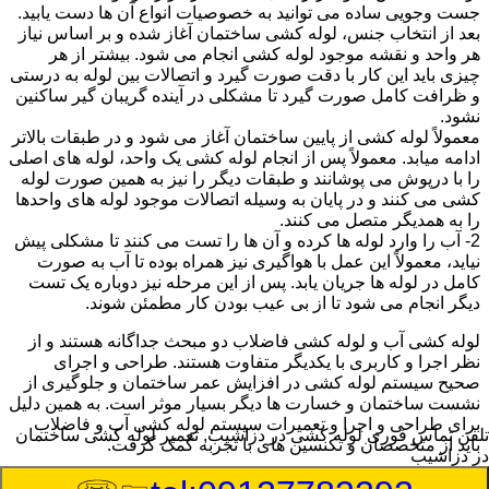
جست وجویی ساده می توانید به خصوصیات انواع آن ها دست یابید.
بعد از انتخاب جنس، لوله کشی ساختمان آغاز شده و بر اساس نیاز
هر واحد و نقشه موجود لوله کشی انجام می شود. بیشتر از هر
چیزی باید این کار با دقت صورت گیرد و اتصالات بین لوله به درستی
و ظرافت کامل صورت گیرد تا مشکلی در آینده گریبان گیر ساکنین
نشود.
معمولاً لوله کشی از پایین ساختمان آغاز می شود و در طبقات بالاتر
ادامه میابد. معمولاً پس از انجام لوله کشی یک واحد، لوله های اصلی
را با درپوش می پوشانند و طبقات دیگر را نیز به همین صورت لوله
کشی می کنند و در پایان به وسیله اتصالات موجود لوله های واحدها
را به همدیگر متصل می کنند.
2- آب را وارد لوله ها کرده و آن ها را تست می کنند تا مشکلی پیش
نیاید، معمولاً این عمل با هواگیری نیز همراه بوده تا آب به صورت
کامل در لوله ها جریان یابد. پس از این مرحله نیز دوباره یک تست
دیگر انجام می شود تا از بی عیب بودن کار مطمئن شوند.
لوله کشی آب و لوله کشی فاضلاب دو مبحث جداگانه هستند و از
نظر اجرا و کاربری با یکدیگر متفاوت هستند. طراحی و اجرای
صحیح سیستم لوله کشی در افزایش عمر ساختمان و جلوگیری از
نشست ساختمان و خسارت ها دیگر بسیار موثر است. به همین دلیل
برای طراحی و اجرا و تعمیرات سیستم لوله کشی آب و فاضلاب
تلفن تماس فوری
لوله کشی در دزاشیب, تعمیر لوله کشی ساختمان
باید از متخصصان و تکنسین های با تجربه کمک گرفت.
در دزاشیب