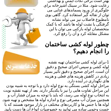
بهتر است برخی نکات ایمنی و بهداشتی
رعایت شود. مثلا در سینک آشپزخانه برای
جلوگیری از ورود پسماندهای غذایی می
توان از تفاله گیر استفاده کرد. گاهی بوی
نامطبوع فاضلاب نیز می تواند نشانه
گرفتگی یا نشت لوله ها باشد که با کمک
متخصصان لوله بازکنی می توان با این
مشکل مقابله کرد و آن را رفع کرد.
چطور لوله کشی ساختمان
را انجام دهیم؟
1-برای لوله کشی ساختمان تهیه نقشه
لوله کشی و سپس اجرای صحیح و دقیق
آن است. اجرای صحیح و دقیق تأثیر بسیار
زیادی در کاهش هزینه های فعلی و هزینه
های نگهداری در آینده دارد.
مراحل لوله کشی بستگی به نوع لوله دارد و با توجه به شبیه بودن
این مراحل تفاوت هایی را نیز با یکدیگر دارند. بعد از تهیه نقشه نوبت
به انتخاب نوع لوله می رسد، که باید با توجه به میزان فشار آب و
همچنین میزان آب مصرفی نوع و اندازه لوله ها مشخص و تهیه شود.
لوله ها با جنس ها و کاربردهای مختلف در بازار موجود هستند که با
جست وجویی ساده می توانید به خصوصیات انواع آن ها دست یابید.