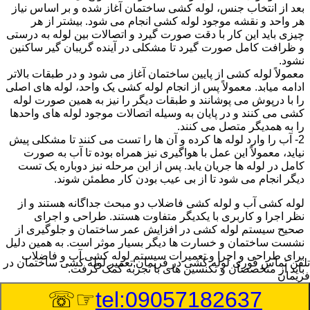
بعد از انتخاب جنس، لوله کشی ساختمان آغاز شده و بر اساس نیاز
هر واحد و نقشه موجود لوله کشی انجام می شود. بیشتر از هر
چیزی باید این کار با دقت صورت گیرد و اتصالات بین لوله به درستی
و ظرافت کامل صورت گیرد تا مشکلی در آینده گریبان گیر ساکنین
نشود.
معمولاً لوله کشی از پایین ساختمان آغاز می شود و در طبقات بالاتر
ادامه میابد. معمولاً پس از انجام لوله کشی یک واحد، لوله های اصلی
را با درپوش می پوشانند و طبقات دیگر را نیز به همین صورت لوله
کشی می کنند و در پایان به وسیله اتصالات موجود لوله های واحدها
را به همدیگر متصل می کنند.
2- آب را وارد لوله ها کرده و آن ها را تست می کنند تا مشکلی پیش
نیاید، معمولاً این عمل با هواگیری نیز همراه بوده تا آب به صورت
کامل در لوله ها جریان یابد. پس از این مرحله نیز دوباره یک تست
دیگر انجام می شود تا از بی عیب بودن کار مطمئن شوند.
لوله کشی آب و لوله کشی فاضلاب دو مبحث جداگانه هستند و از
نظر اجرا و کاربری با یکدیگر متفاوت هستند. طراحی و اجرای
صحیح سیستم لوله کشی در افزایش عمر ساختمان و جلوگیری از
نشست ساختمان و خسارت ها دیگر بسیار موثر است. به همین دلیل
برای طراحی و اجرا و تعمیرات سیستم لوله کشی آب و فاضلاب
تلفن تماس فوری
لوله کشی در فریمان,تعمیر لوله کشی ساختمان در
باید از متخصصان و تکنسین های با تجربه کمک گرفت.
فریمان
☞☏
tel:09057182637
:
Published Date
8/8/2026 9:08:03 PM