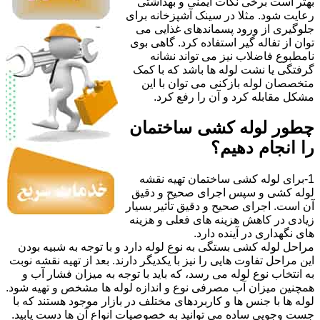
بهتر است برخی نکات ایمنی و بهداشتی
رعایت شود. مثلا در سینک آشپزخانه برای
جلوگیری از ورود پسماندهای غذایی می
توان از تفاله گیر استفاده کرد. گاهی بوی
نامطبوع فاضلاب نیز می تواند نشانه
گرفتگی یا نشت لوله ها باشد که با کمک
متخصصان لوله بازکنی می توان با این
مشکل مقابله کرد و آن را رفع کرد.
چطور لوله کشی ساختمان
را انجام دهیم؟
1-برای لوله کشی ساختمان تهیه نقشه
لوله کشی و سپس اجرای صحیح و دقیق
آن است. اجرای صحیح و دقیق تأثیر بسیار
زیادی در کاهش هزینه های فعلی و هزینه
های نگهداری در آینده دارد.
مراحل لوله کشی بستگی به نوع لوله دارد و با توجه به شبیه بودن
این مراحل تفاوت هایی را نیز با یکدیگر دارند. بعد از تهیه نقشه نوبت
به انتخاب نوع لوله می رسد، که باید با توجه به میزان فشار آب و
همچنین میزان آب مصرفی نوع و اندازه لوله ها مشخص و تهیه شود.
لوله ها با جنس ها و کاربردهای مختلف در بازار موجود هستند که با
جست وجویی ساده می توانید به خصوصیات انواع آن ها دست یابید.