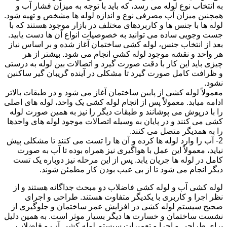
به انتخاب نوع لوله می رسد، که باید با توجه به میزان فشار آب و
همچنین میزان آب مصرفی نوع و اندازه لوله ها مشخص و تهیه شود.
لوله ها با جنس ها و کاربردهای مختلف در بازار موجود هستند که با
جست وجویی ساده می توانید به خصوصیات انواع آن ها دست یابید.
بعد از انتخاب جنس، لوله کشی ساختمان آغاز شده و بر اساس نیاز
هر واحد و نقشه موجود لوله کشی انجام می شود. بیشتر از هر
چیزی باید این کار با دقت صورت گیرد و اتصالات بین لوله به درستی
و ظرافت کامل صورت گیرد تا مشکلی در آینده گریبان گیر ساکنین
نشود.
معمولاً لوله کشی از پایین ساختمان آغاز می شود و در طبقات بالاتر
ادامه میابد. معمولاً پس از انجام لوله کشی یک واحد، لوله های اصلی
را با درپوش می پوشانند و طبقات دیگر را نیز به همین صورت لوله
کشی می کنند و در پایان به وسیله اتصالات موجود لوله های واحدها
را به همدیگر متصل می کنند.
2- آب را وارد لوله ها کرده و آن ها را تست می کنند تا مشکلی پیش
نیاید، معمولاً این عمل با هواگیری نیز همراه بوده تا آب به صورت
کامل در لوله ها جریان یابد. پس از این مرحله نیز دوباره یک تست
دیگر انجام می شود تا از بی عیب بودن کار مطمئن شوند.
لوله کشی آب و لوله کشی فاضلاب دو مبحث جداگانه هستند و از
نظر اجرا و کاربری با یکدیگر متفاوت هستند. طراحی و اجرای
صحیح سیستم لوله کشی در افزایش عمر ساختمان و جلوگیری از
نشست ساختمان و خسارت ها دیگر بسیار موثر است. به همین دلیل
برای طراحی و اجرا و تعمیرات سیستم لوله کشی آب و فاضلاب