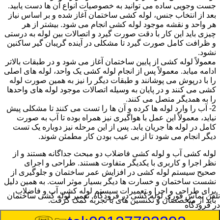
جست وجویی ساده می توانید به خصوصیات انواع آن ها دست یابید.
بعد از انتخاب جنس، لوله کشی ساختمان آغاز شده و بر اساس نیاز
هر واحد و نقشه موجود لوله کشی انجام می شود. بیشتر از هر
چیزی باید این کار با دقت صورت گیرد و اتصالات بین لوله به درستی
و ظرافت کامل صورت گیرد تا مشکلی در آینده گریبان گیر ساکنین
نشود.
معمولاً لوله کشی از پایین ساختمان آغاز می شود و در طبقات بالاتر
ادامه میابد. معمولاً پس از انجام لوله کشی یک واحد، لوله های اصلی
را با درپوش می پوشانند و طبقات دیگر را نیز به همین صورت لوله
کشی می کنند و در پایان به وسیله اتصالات موجود لوله های واحدها
را به همدیگر متصل می کنند.
2- آب را وارد لوله ها کرده و آن ها را تست می کنند تا مشکلی پیش
نیاید، معمولاً این عمل با هواگیری نیز همراه بوده تا آب به صورت
کامل در لوله ها جریان یابد. پس از این مرحله نیز دوباره یک تست
دیگر انجام می شود تا از بی عیب بودن کار مطمئن شوند.
لوله کشی آب و لوله کشی فاضلاب دو مبحث جداگانه هستند و از
نظر اجرا و کاربری با یکدیگر متفاوت هستند. طراحی و اجرای
صحیح سیستم لوله کشی در افزایش عمر ساختمان و جلوگیری از
نشست ساختمان و خسارت ها دیگر بسیار موثر است. به همین دلیل
برای طراحی و اجرا و تعمیرات سیستم لوله کشی آب و فاضلاب
تلفن تماس فوری
لوله کشی در فرودگاه, تعمیر لوله کشی ساختمان
باید از متخصصان و تکنسین های با تجربه کمک گرفت.
در فرودگاه