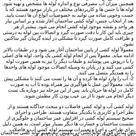
همچنین میزان آب مصرفی نوع و اندازه لوله ها مشخص و تهیه شود.
لوله ها با جنس ها و کاربردهای مختلف در بازار موجود هستند که با
جست وجویی ساده می توانید به خصوصیات انواع آن ها دست یابید.
بعد از انتخاب جنس، لوله کشی ساختمان آغاز شده و بر اساس نیاز
هر واحد و نقشه موجود لوله کشی انجام می شود. بیشتر از هر
چیزی باید این کار با دقت صورت گیرد و اتصالات بین لوله به درستی
و ظرافت کامل صورت گیرد تا مشکلی در آینده گریبان گیر ساکنین
نشود.
معمولاً لوله کشی از پایین ساختمان آغاز می شود و در طبقات بالاتر
ادامه میابد. معمولاً پس از انجام لوله کشی یک واحد، لوله های اصلی
را با درپوش می پوشانند و طبقات دیگر را نیز به همین صورت لوله
کشی می کنند و در پایان به وسیله اتصالات موجود لوله های واحدها
را به همدیگر متصل می کنند.
2- آب را وارد لوله ها کرده و آن ها را تست می کنند تا مشکلی پیش
نیاید، معمولاً این عمل با هواگیری نیز همراه بوده تا آب به صورت
کامل در لوله ها جریان یابد. پس از این مرحله نیز دوباره یک تست
دیگر انجام می شود تا از بی عیب بودن کار مطمئن شوند.
لوله کشی آب و لوله کشی فاضلاب دو مبحث جداگانه هستند و از
نظر اجرا و کاربری با یکدیگر متفاوت هستند. طراحی و اجرای
صحیح سیستم لوله کشی در افزایش عمر ساختمان و جلوگیری از
نشست ساختمان و خسارت ها دیگر بسیار موثر است. به همین دلیل
برای طراحی و اجرا و تعمیرات سیستم لوله کشی آب و فاضلاب
تلفن تماس فوری
لوله کشی در بگمیش تپه,تعمیر لوله کشی ساختمان
باید از متخصصان و تکنسین های با تجربه کمک گرفت.