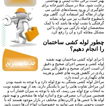
بهتر است برخی نکات ایمنی و بهداشتی
رعایت شود. مثلا در سینک آشپزخانه برای
جلوگیری از ورود پسماندهای غذایی می
توان از تفاله گیر استفاده کرد. گاهی بوی
نامطبوع فاضلاب نیز می تواند نشانه
گرفتگی یا نشت لوله ها باشد که با کمک
متخصصان لوله بازکنی می توان با این
مشکل مقابله کرد و آن را رفع کرد.
چطور لوله کشی ساختمان
را انجام دهیم؟
1-برای لوله کشی ساختمان تهیه نقشه
لوله کشی و سپس اجرای صحیح و دقیق
آن است. اجرای صحیح و دقیق تأثیر بسیار
زیادی در کاهش هزینه های فعلی و هزینه
های نگهداری در آینده دارد.
مراحل لوله کشی بستگی به نوع لوله دارد و با توجه به شبیه بودن
این مراحل تفاوت هایی را نیز با یکدیگر دارند. بعد از تهیه نقشه نوبت
به انتخاب نوع لوله می رسد، که باید با توجه به میزان فشار آب و
همچنین میزان آب مصرفی نوع و اندازه لوله ها مشخص و تهیه شود.
لوله ها با جنس ها و کاربردهای مختلف در بازار موجود هستند که با
جست وجویی ساده می توانید به خصوصیات انواع آن ها دست یابید.