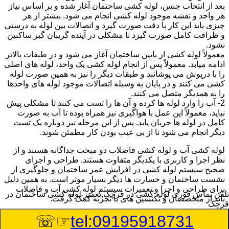
بعد از انتخاب جنس، لوله کشی ساختمان آغاز شده و بر اساس نیاز
هر واحد و نقشه موجود لوله کشی انجام می شود. بیشتر از هر
چیزی باید این کار با دقت صورت گیرد و اتصالات بین لوله به درستی
و ظرافت کامل صورت گیرد تا مشکلی در آینده گریبان گیر ساکنین
نشود.
معمولاً لوله کشی از پایین ساختمان آغاز می شود و در طبقات بالاتر
ادامه میابد. معمولاً پس از انجام لوله کشی یک واحد، لوله های اصلی
را با درپوش می پوشانند و طبقات دیگر را نیز به همین صورت لوله
کشی می کنند و در پایان به وسیله اتصالات موجود لوله های واحدها
را به همدیگر متصل می کنند.
2- آب را وارد لوله ها کرده و آن ها را تست می کنند تا مشکلی پیش
نیاید، معمولاً این عمل با هواگیری نیز همراه بوده تا آب به صورت
کامل در لوله ها جریان یابد. پس از این مرحله نیز دوباره یک تست
دیگر انجام می شود تا از بی عیب بودن کار مطمئن شوند.
لوله کشی آب و لوله کشی فاضلاب دو مبحث جداگانه هستند و از
نظر اجرا و کاربری با یکدیگر متفاوت هستند. طراحی و اجرای
صحیح سیستم لوله کشی در افزایش عمر ساختمان و جلوگیری از
نشست ساختمان و خسارت ها دیگر بسیار موثر است. به همین دلیل
برای طراحی و اجرا و تعمیرات سیستم لوله کشی آب و فاضلاب
تلفن تماس فوری
لوله کشی در قرچک,تعمیر لوله کشی ساختمان در
باید از متخصصان و تکنسین های با تجربه کمک گرفت.
قرچک
☞☏
tel:09195918731
:
Published Date
8/9/2026 6:38:00 PM