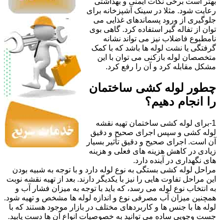
بهتر است برخی نکات ایمنی و بهداشتی
رعایت شود. مثلا در سینک آشپزخانه برای
جلوگیری از ورود پسماندهای غذایی می
توان از تفاله گیر استفاده کرد. گاهی بوی
نامطبوع فاضلاب نیز می تواند نشانه
گرفتگی یا نشت لوله ها باشد که با کمک
متخصصان لوله بازکنی می توان با این
مشکل مقابله کرد و آن را رفع کرد.
چطور لوله کشی ساختمان
را انجام دهیم؟
1-برای لوله کشی ساختمان تهیه نقشه
لوله کشی و سپس اجرای صحیح و دقیق
آن است. اجرای صحیح و دقیق تأثیر بسیار
زیادی در کاهش هزینه های فعلی و هزینه
های نگهداری در آینده دارد.
مراحل لوله کشی بستگی به نوع لوله دارد و با توجه به شبیه بودن
این مراحل تفاوت هایی را نیز با یکدیگر دارند. بعد از تهیه نقشه نوبت
به انتخاب نوع لوله می رسد، که باید با توجه به میزان فشار آب و
همچنین میزان آب مصرفی نوع و اندازه لوله ها مشخص و تهیه شود.
لوله ها با جنس ها و کاربردهای مختلف در بازار موجود هستند که با
جست وجویی ساده می توانید به خصوصیات انواع آن ها دست یابید.