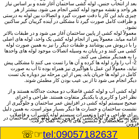
بعد از انتخاب جنس، لوله کشی ساختمان آغاز شده و بر اساس نیاز
هر واحد و نقشه موجود لوله کشی انجام می شود. بیشتر از هر
چیزی باید این کار با دقت صورت گیرد و اتصالات بین لوله به درستی
و ظرافت کامل صورت گیرد تا مشکلی در آینده گریبان گیر ساکنین
نشود.
معمولاً لوله کشی از پایین ساختمان آغاز می شود و در طبقات بالاتر
ادامه میابد. معمولاً پس از انجام لوله کشی یک واحد، لوله های اصلی
را با درپوش می پوشانند و طبقات دیگر را نیز به همین صورت لوله
کشی می کنند و در پایان به وسیله اتصالات موجود لوله های واحدها
را به همدیگر متصل می کنند.
2- آب را وارد لوله ها کرده و آن ها را تست می کنند تا مشکلی پیش
نیاید، معمولاً این عمل با هواگیری نیز همراه بوده تا آب به صورت
کامل در لوله ها جریان یابد. پس از این مرحله نیز دوباره یک تست
دیگر انجام می شود تا از بی عیب بودن کار مطمئن شوند.
لوله کشی آب و لوله کشی فاضلاب دو مبحث جداگانه هستند و از
نظر اجرا و کاربری با یکدیگر متفاوت هستند. طراحی و اجرای
صحیح سیستم لوله کشی در افزایش عمر ساختمان و جلوگیری از
نشست ساختمان و خسارت ها دیگر بسیار موثر است. به همین دلیل
برای طراحی و اجرا و تعمیرات سیستم لوله کشی آب و فاضلاب
تلفن تماس فوری
لوله کشی در قزوین,تعمیر لوله کشی ساختمان در
باید از متخصصان و تکنسین های با تجربه کمک گرفت.
قزوین
☞☏
tel:09057182637
:
Published Date
8/8/2026 9:28:22 PM