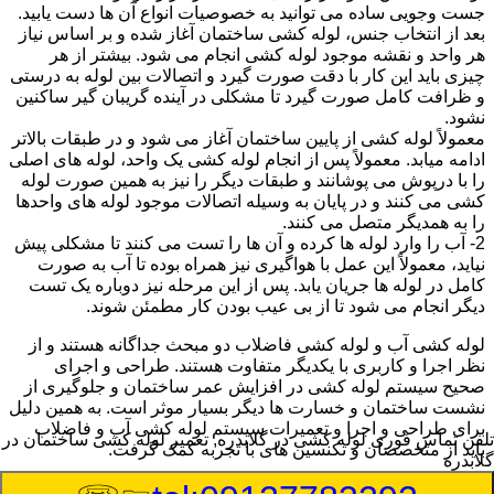
جست وجویی ساده می توانید به خصوصیات انواع آن ها دست یابید.
بعد از انتخاب جنس، لوله کشی ساختمان آغاز شده و بر اساس نیاز
هر واحد و نقشه موجود لوله کشی انجام می شود. بیشتر از هر
چیزی باید این کار با دقت صورت گیرد و اتصالات بین لوله به درستی
و ظرافت کامل صورت گیرد تا مشکلی در آینده گریبان گیر ساکنین
نشود.
معمولاً لوله کشی از پایین ساختمان آغاز می شود و در طبقات بالاتر
ادامه میابد. معمولاً پس از انجام لوله کشی یک واحد، لوله های اصلی
را با درپوش می پوشانند و طبقات دیگر را نیز به همین صورت لوله
کشی می کنند و در پایان به وسیله اتصالات موجود لوله های واحدها
را به همدیگر متصل می کنند.
2- آب را وارد لوله ها کرده و آن ها را تست می کنند تا مشکلی پیش
نیاید، معمولاً این عمل با هواگیری نیز همراه بوده تا آب به صورت
کامل در لوله ها جریان یابد. پس از این مرحله نیز دوباره یک تست
دیگر انجام می شود تا از بی عیب بودن کار مطمئن شوند.
لوله کشی آب و لوله کشی فاضلاب دو مبحث جداگانه هستند و از
نظر اجرا و کاربری با یکدیگر متفاوت هستند. طراحی و اجرای
صحیح سیستم لوله کشی در افزایش عمر ساختمان و جلوگیری از
نشست ساختمان و خسارت ها دیگر بسیار موثر است. به همین دلیل
برای طراحی و اجرا و تعمیرات سیستم لوله کشی آب و فاضلاب
تلفن تماس فوری
لوله کشی در گلابدره, تعمیر لوله کشی ساختمان در
باید از متخصصان و تکنسین های با تجربه کمک گرفت.
گلابدره