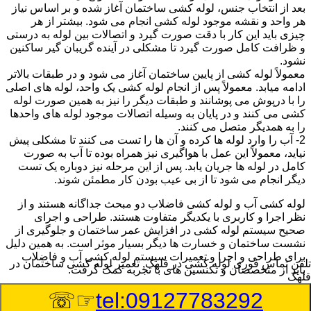
بعد از انتخاب جنس، لوله کشی ساختمان آغاز شده و بر اساس نیاز
هر واحد و نقشه موجود لوله کشی انجام می شود. بیشتر از هر
چیزی باید این کار با دقت صورت گیرد و اتصالات بین لوله به درستی
و ظرافت کامل صورت گیرد تا مشکلی در آینده گریبان گیر ساکنین
نشود.
معمولاً لوله کشی از پایین ساختمان آغاز می شود و در طبقات بالاتر
ادامه میابد. معمولاً پس از انجام لوله کشی یک واحد، لوله های اصلی
را با درپوش می پوشانند و طبقات دیگر را نیز به همین صورت لوله
کشی می کنند و در پایان به وسیله اتصالات موجود لوله های واحدها
را به همدیگر متصل می کنند.
2- آب را وارد لوله ها کرده و آن ها را تست می کنند تا مشکلی پیش
نیاید، معمولاً این عمل با هواگیری نیز همراه بوده تا آب به صورت
کامل در لوله ها جریان یابد. پس از این مرحله نیز دوباره یک تست
دیگر انجام می شود تا از بی عیب بودن کار مطمئن شوند.
لوله کشی آب و لوله کشی فاضلاب دو مبحث جداگانه هستند و از
نظر اجرا و کاربری با یکدیگر متفاوت هستند. طراحی و اجرای
صحیح سیستم لوله کشی در افزایش عمر ساختمان و جلوگیری از
نشست ساختمان و خسارت ها دیگر بسیار موثر است. به همین دلیل
برای طراحی و اجرا و تعمیرات سیستم لوله کشی آب و فاضلاب
تلفن تماس فوری
لوله کشی در قلهک, تعمیر لوله کشی ساختمان در
باید از متخصصان و تکنسین های با تجربه کمک گرفت.
قلهک
☞☏
tel:09127783292
:
Published Date
8/9/2026 10:52:17 AM