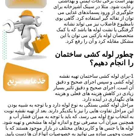
بهتر است برخی نکات ایمنی و بهداشتی
رعایت شود. مثلا در سینک آشپزخانه برای
جلوگیری از ورود پسماندهای غذایی می
توان از تفاله گیر استفاده کرد. گاهی بوی
نامطبوع فاضلاب نیز می تواند نشانه
گرفتگی یا نشت لوله ها باشد که با کمک
متخصصان لوله بازکنی می توان با این
مشکل مقابله کرد و آن را رفع کرد.
چطور لوله کشی ساختمان
را انجام دهیم؟
1-برای لوله کشی ساختمان تهیه نقشه
لوله کشی و سپس اجرای صحیح و دقیق
آن است. اجرای صحیح و دقیق تأثیر بسیار
زیادی در کاهش هزینه های فعلی و هزینه
های نگهداری در آینده دارد.
مراحل لوله کشی بستگی به نوع لوله دارد و با توجه به شبیه بودن
این مراحل تفاوت هایی را نیز با یکدیگر دارند. بعد از تهیه نقشه نوبت
به انتخاب نوع لوله می رسد، که باید با توجه به میزان فشار آب و
همچنین میزان آب مصرفی نوع و اندازه لوله ها مشخص و تهیه شود.
لوله ها با جنس ها و کاربردهای مختلف در بازار موجود هستند که با
جست وجویی ساده می توانید به خصوصیات انواع آن ها دست یابید.