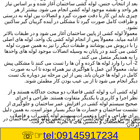
بعد از انتخاب جنس، لوله کشی ساختمان آغاز شده و بر اساس نیاز
هر واحد و نقشه موجود لوله کشی انجام می شود. بیشتر از هر
چیزی باید این کار با دقت صورت گیرد و اتصالات بین لوله به درستی
و ظرافت کامل صورت گیرد تا مشکلی در آینده گریبان گیر ساکنین
نشود.
معمولاً لوله کشی از پایین ساختمان آغاز می شود و در طبقات بالاتر
ادامه میابد. معمولاً پس از انجام لوله کشی یک واحد، لوله های اصلی
را با درپوش می پوشانند و طبقات دیگر را نیز به همین صورت لوله
کشی می کنند و در پایان به وسیله اتصالات موجود لوله های واحدها
را به همدیگر متصل می کنند.
2- آب را وارد لوله ها کرده و آن ها را تست می کنند تا مشکلی پیش
نیاید، معمولاً این عمل با هواگیری نیز همراه بوده تا آب به صورت
کامل در لوله ها جریان یابد. پس از این مرحله نیز دوباره یک تست
دیگر انجام می شود تا از بی عیب بودن کار مطمئن شوند.
لوله کشی آب و لوله کشی فاضلاب دو مبحث جداگانه هستند و از
نظر اجرا و کاربری با یکدیگر متفاوت هستند. طراحی و اجرای
صحیح سیستم لوله کشی در افزایش عمر ساختمان و جلوگیری از
نشست ساختمان و خسارت ها دیگر بسیار موثر است. به همین دلیل
برای طراحی و اجرا و تعمیرات سیستم لوله کشی آب و فاضلاب
تلفن تماس فوری
لوله کشی در گرگان,تعمیر لوله کشی ساختمان در
باید از متخصصان و تکنسین های با تجربه کمک گرفت.
گرگان
☞☏
tel:09145917234
:
Published Date
8/7/2026 11:32:47 AM