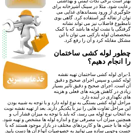
بهتر است برخی نکات ایمنی و بهداشتی
رعایت شود. مثلا در سینک آشپزخانه برای
جلوگیری از ورود پسماندهای غذایی می
توان از تفاله گیر استفاده کرد. گاهی بوی
نامطبوع فاضلاب نیز می تواند نشانه
گرفتگی یا نشت لوله ها باشد که با کمک
متخصصان لوله بازکنی می توان با این
مشکل مقابله کرد و آن را رفع کرد.
چطور لوله کشی ساختمان
را انجام دهیم؟
1-برای لوله کشی ساختمان تهیه نقشه
لوله کشی و سپس اجرای صحیح و دقیق
آن است. اجرای صحیح و دقیق تأثیر بسیار
زیادی در کاهش هزینه های فعلی و هزینه
های نگهداری در آینده دارد.
مراحل لوله کشی بستگی به نوع لوله دارد و با توجه به شبیه بودن
این مراحل تفاوت هایی را نیز با یکدیگر دارند. بعد از تهیه نقشه نوبت
به انتخاب نوع لوله می رسد، که باید با توجه به میزان فشار آب و
همچنین میزان آب مصرفی نوع و اندازه لوله ها مشخص و تهیه شود.
لوله ها با جنس ها و کاربردهای مختلف در بازار موجود هستند که با
جست وجویی ساده می توانید به خصوصیات انواع آن ها دست یابید.