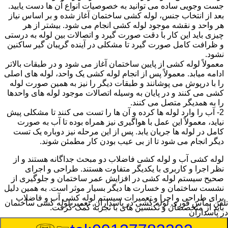
جست وجویی ساده می توانید به خصوصیات انواع آن ها دست یابید.
بعد از انتخاب جنس، لوله کشی ساختمان آغاز شده و بر اساس نیاز
هر واحد و نقشه موجود لوله کشی انجام می شود. بیشتر از هر
چیزی باید این کار با دقت صورت گیرد و اتصالات بین لوله به درستی
و ظرافت کامل صورت گیرد تا مشکلی در آینده گریبان گیر ساکنین
نشود.
معمولاً لوله کشی از پایین ساختمان آغاز می شود و در طبقات بالاتر
ادامه میابد. معمولاً پس از انجام لوله کشی یک واحد، لوله های اصلی
را با درپوش می پوشانند و طبقات دیگر را نیز به همین صورت لوله
کشی می کنند و در پایان به وسیله اتصالات موجود لوله های واحدها
را به همدیگر متصل می کنند.
2- آب را وارد لوله ها کرده و آن ها را تست می کنند تا مشکلی پیش
نیاید، معمولاً این عمل با هواگیری نیز همراه بوده تا آب به صورت
کامل در لوله ها جریان یابد. پس از این مرحله نیز دوباره یک تست
دیگر انجام می شود تا از بی عیب بودن کار مطمئن شوند.
لوله کشی آب و لوله کشی فاضلاب دو مبحث جداگانه هستند و از
نظر اجرا و کاربری با یکدیگر متفاوت هستند. طراحی و اجرای
صحیح سیستم لوله کشی در افزایش عمر ساختمان و جلوگیری از
نشست ساختمان و خسارت ها دیگر بسیار موثر است. به همین دلیل
برای طراحی و اجرا و تعمیرات سیستم لوله کشی آب و فاضلاب
تلفن تماس فوری
لوله کشی در پاسداران, تعمیر لوله کشی ساختمان
باید از متخصصان و تکنسین های با تجربه کمک گرفت.
در پاسداران