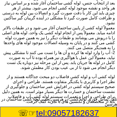
بعد از انتخاب جنس، لوله کشی ساختمان آغاز شده و بر اساس نیاز
هر واحد و نقشه موجود لوله کشی انجام می شود. بیشتر از هر
چیزی باید این کار با دقت صورت گیرد و اتصالات بین لوله به درستی
و ظرافت کامل صورت گیرد تا مشکلی در آینده گریبان گیر ساکنین
نشود.
معمولاً لوله کشی از پایین ساختمان آغاز می شود و در طبقات بالاتر
ادامه میابد. معمولاً پس از انجام لوله کشی یک واحد، لوله های اصلی
را با درپوش می پوشانند و طبقات دیگر را نیز به همین صورت لوله
کشی می کنند و در پایان به وسیله اتصالات موجود لوله های واحدها
را به همدیگر متصل می کنند.
2- آب را وارد لوله ها کرده و آن ها را تست می کنند تا مشکلی پیش
نیاید، معمولاً این عمل با هواگیری نیز همراه بوده تا آب به صورت
کامل در لوله ها جریان یابد. پس از این مرحله نیز دوباره یک تست
دیگر انجام می شود تا از بی عیب بودن کار مطمئن شوند.
لوله کشی آب و لوله کشی فاضلاب دو مبحث جداگانه هستند و از
نظر اجرا و کاربری با یکدیگر متفاوت هستند. طراحی و اجرای
صحیح سیستم لوله کشی در افزایش عمر ساختمان و جلوگیری از
نشست ساختمان و خسارت ها دیگر بسیار موثر است. به همین دلیل
برای طراحی و اجرا و تعمیرات سیستم لوله کشی آب و فاضلاب
تلفن تماس فوری
لوله کشی در هرسین,تعمیر لوله کشی ساختمان در
باید از متخصصان و تکنسین های با تجربه کمک گرفت.
هرسین
☞☏
tel:09057182637
:
Published Date
8/9/2026 2:55:26 AM