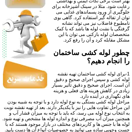
بهتر است برخی نکات ایمنی و بهداشتی
رعایت شود. مثلا در سینک آشپزخانه برای
جلوگیری از ورود پسماندهای غذایی می
توان از تفاله گیر استفاده کرد. گاهی بوی
نامطبوع فاضلاب نیز می تواند نشانه
گرفتگی یا نشت لوله ها باشد که با کمک
متخصصان لوله بازکنی می توان با این
مشکل مقابله کرد و آن را رفع کرد.
چطور لوله کشی ساختمان
را انجام دهیم؟
1-برای لوله کشی ساختمان تهیه نقشه
لوله کشی و سپس اجرای صحیح و دقیق
آن است. اجرای صحیح و دقیق تأثیر بسیار
زیادی در کاهش هزینه های فعلی و هزینه
های نگهداری در آینده دارد.
مراحل لوله کشی بستگی به نوع لوله دارد و با توجه به شبیه بودن
این مراحل تفاوت هایی را نیز با یکدیگر دارند. بعد از تهیه نقشه نوبت
به انتخاب نوع لوله می رسد، که باید با توجه به میزان فشار آب و
همچنین میزان آب مصرفی نوع و اندازه لوله ها مشخص و تهیه شود.
لوله ها با جنس ها و کاربردهای مختلف در بازار موجود هستند که با
جست وجویی ساده می توانید به خصوصیات انواع آن ها دست یابید.